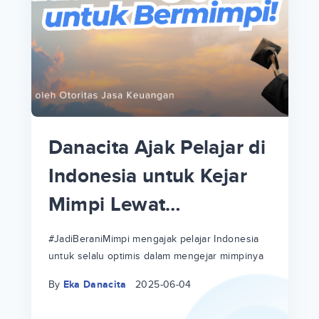
p
i
p
Danacita Ajak Pelajar di
an
Indonesia untuk Kejar
Mimpi Lewat
!
#JadiBeraniMimpi
a
at
a
#JadiBeraniMimpi mengajak pelajar Indonesia
untuk selalu optimis dalam mengejar mimpinya
ri
ri
By
Eka Danacita
2025-06-04