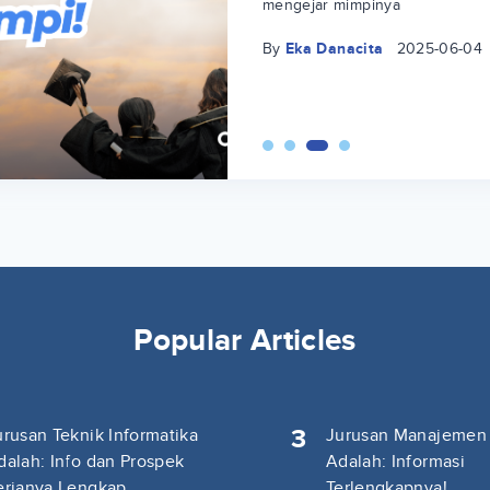
mengejar mimpinya
By
Eka Danacita
2025-06-04
Popular Articles
3
urusan Teknik Informatika
Jurusan Manajemen
dalah: Info dan Prospek
Adalah: Informasi
erjanya Lengkap
Terlengkapnya!