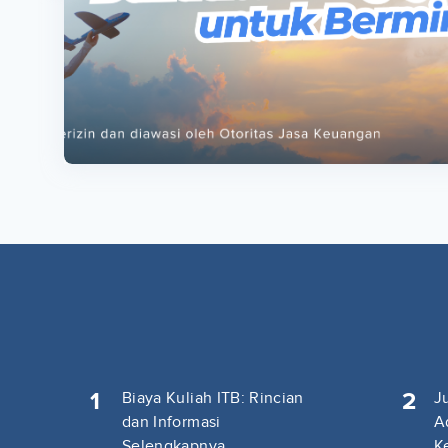
ta
ta
1
2
Biaya Kuliah ITB: Rincian
J
dan Informasi
A
Selengkapnya
K