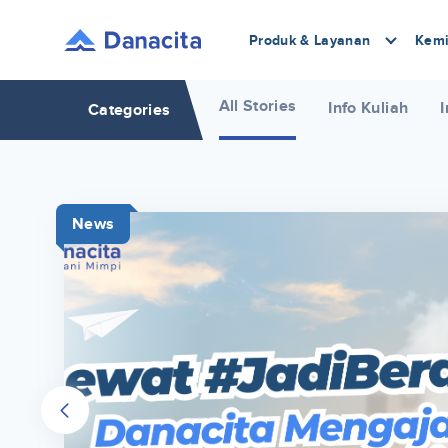
Produk & Layanan
Kemi
All Stories
Info Kuliah
I
Categories
News
r