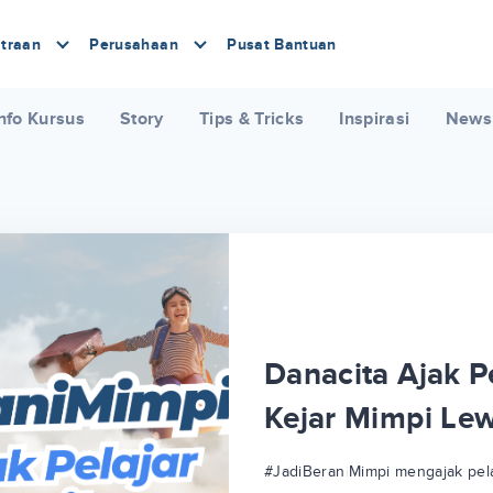
traan
Perusahaan
Pusat Bantuan
nfo Kursus
Story
Tips & Tricks
Inspirasi
News
Danacita Ajak Pe
Kejar Mimpi Le
#JadiBeraniMimpi mengajak pela