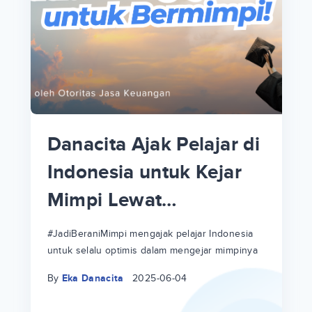
p
i
p
Danacita Ajak Pelajar di
an
Indonesia untuk Kejar
Mimpi Lewat
!
#JadiBeraniMimpi
a
at
a
#JadiBeraniMimpi mengajak pelajar Indonesia
untuk selalu optimis dalam mengejar mimpinya
ri
ri
By
Eka Danacita
2025-06-04