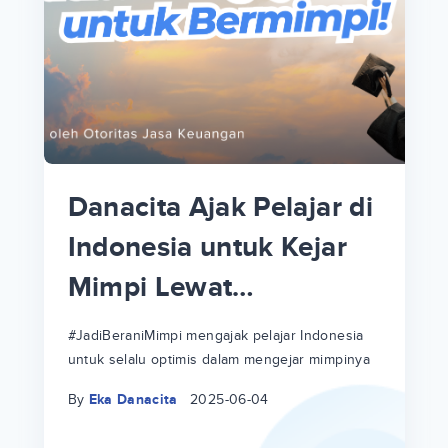
p
i
p
Danacita Ajak Pelajar di
an
Indonesia untuk Kejar
Mimpi Lewat
!
#JadiBeraniMimpi
a
at
a
#JadiBeraniMimpi mengajak pelajar Indonesia
untuk selalu optimis dalam mengejar mimpinya
ri
ri
By
Eka Danacita
2025-06-04