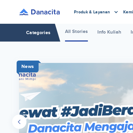
Produk & Layanan
Kemi
All Stories
Info Kuliah
I
Categories
News
r