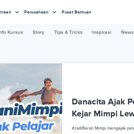
traan
Perusahaan
Pusat Bantuan
nfo Kursus
Story
Tips & Tricks
Inspirasi
News
Danacita Ajak Pe
Kejar Mimpi Le
#JadiBeraniMimpi mengajak pela