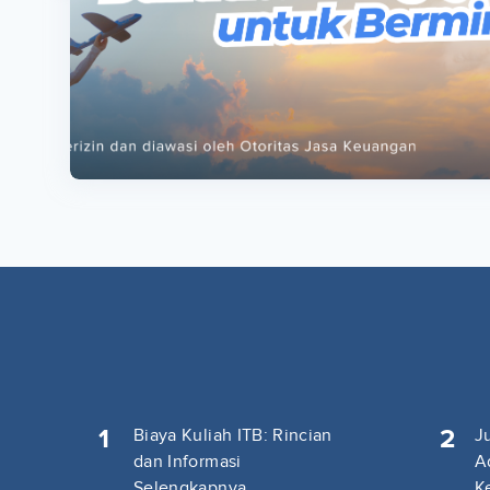
ta
ta
1
2
Biaya Kuliah ITB: Rincian
J
dan Informasi
A
Selengkapnya
K