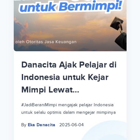
p
i
p
Danacita Ajak Pelajar di
an
Indonesia untuk Kejar
Mimpi Lewat
!
#JadiBeraniMimpi
a
at
a
#JadiBeraniMimpi mengajak pelajar Indonesia
untuk selalu optimis dalam mengejar mimpinya
ri
ri
By
Eka Danacita
2025-06-04