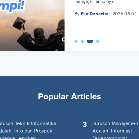
mengejar mimpinya
By
Eka Danacita
2025-06-04
Popular Articles
3
urusan Teknik Informatika
Jurusan Manajemen
dalah: Info dan Prospek
Adalah: Informasi
erjanya Lengkap
Terlengkapnya!