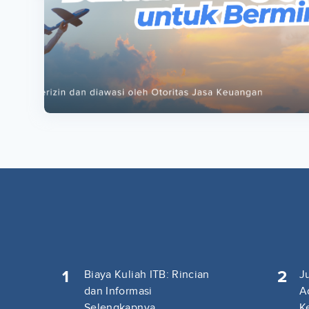
ta
ta
1
2
Biaya Kuliah ITB: Rincian
J
dan Informasi
A
Selengkapnya
K