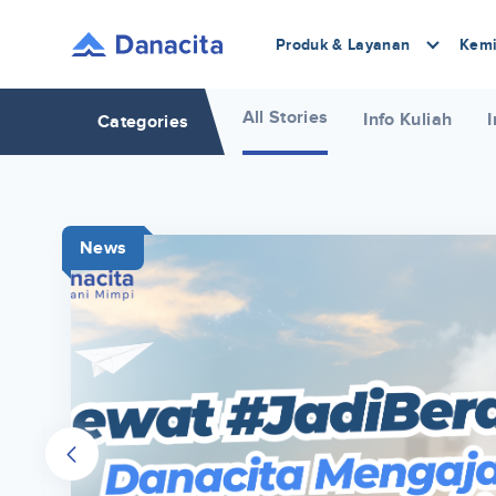
Produk & Layanan
Kemi
All Stories
Info Kuliah
I
Categories
News
r