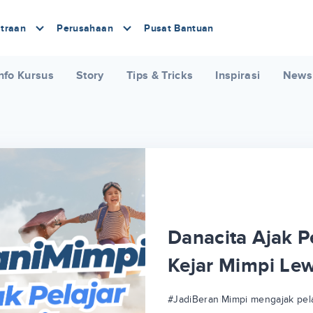
traan
Perusahaan
Pusat Bantuan
nfo Kursus
Story
Tips & Tricks
Inspirasi
News
Danacita Ajak Pe
Kejar Mimpi Le
#JadiBeraniMimpi mengajak pela