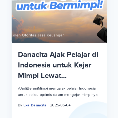
p
i
p
Danacita Ajak Pelajar di
an
Indonesia untuk Kejar
Mimpi Lewat
!
#JadiBeraniMimpi
a
at
a
#JadiBeraniMimpi mengajak pelajar Indonesia
untuk selalu optimis dalam mengejar mimpinya
ri
ri
By
Eka Danacita
2025-06-04