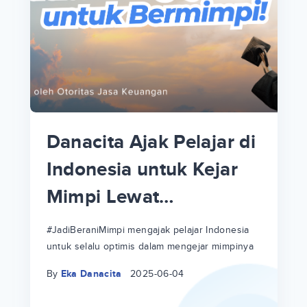
p
i
p
Danacita Ajak Pelajar di
an
Indonesia untuk Kejar
Mimpi Lewat
!
#JadiBeraniMimpi
a
at
a
#JadiBeraniMimpi mengajak pelajar Indonesia
untuk selalu optimis dalam mengejar mimpinya
ri
ri
By
Eka Danacita
2025-06-04