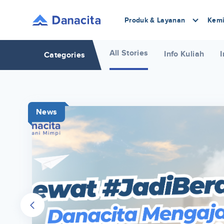
Produk & Layanan
Kemi
All Stories
Info Kuliah
I
Categories
News
r