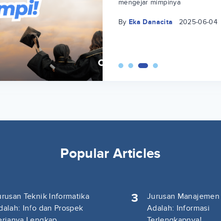
mengejar mimpinya
By
Eka Danacita
2025-06-04
Popular Articles
3
urusan Teknik Informatika
Jurusan Manajemen
dalah: Info dan Prospek
Adalah: Informasi
erjanya Lengkap
Terlengkapnya!