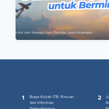
ta
ta
1
2
Biaya Kuliah ITB: Rincian
J
dan Informasi
A
Selengkapnya
K