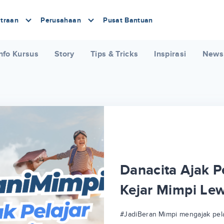
traan
Perusahaan
Pusat Bantuan
nfo Kursus
Story
Tips & Tricks
Inspirasi
News
Danacita Ajak Pe
Kejar Mimpi Le
#JadiBeraniMimpi mengajak pela