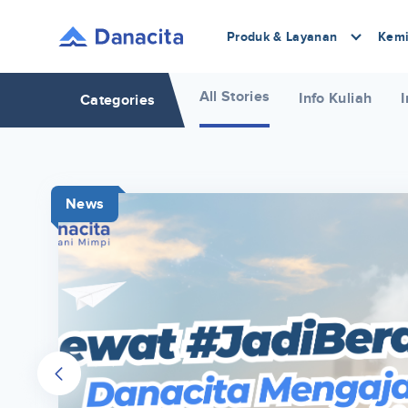
Produk & Layanan
Kemi
All Stories
Info Kuliah
I
Categories
News
r