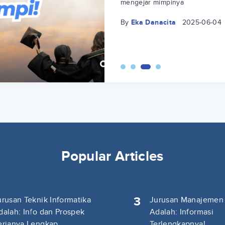
mengejar mimpinya
By
Eka Danacita
2025-06-04
Popular Articles
3
urusan Teknik Informatika
Jurusan Manajemen
dalah: Info dan Prospek
Adalah: Informasi
erjanya Lengkap
Terlengkapnya!