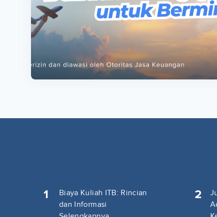
ta
ta
1
2
Biaya Kuliah ITB: Rincian
J
dan Informasi
A
Selengkapnya
K