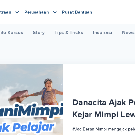
traan
Perusahaan
Pusat Bantuan
nfo Kursus
Story
Tips & Tricks
Inspirasi
News
Danacita Ajak Pe
Kejar Mimpi Le
#JadiBeraniMimpi mengajak pela