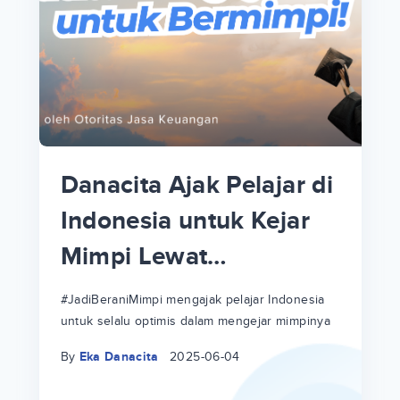
p
i
p
Danacita Ajak Pelajar di
an
Indonesia untuk Kejar
Mimpi Lewat
!
#JadiBeraniMimpi
a
at
a
#JadiBeraniMimpi mengajak pelajar Indonesia
untuk selalu optimis dalam mengejar mimpinya
ri
ri
By
Eka Danacita
2025-06-04