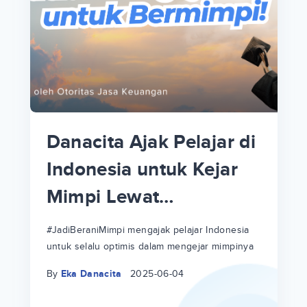
p
i
p
Danacita Ajak Pelajar di
an
Indonesia untuk Kejar
Mimpi Lewat
!
#JadiBeraniMimpi
a
at
a
#JadiBeraniMimpi mengajak pelajar Indonesia
untuk selalu optimis dalam mengejar mimpinya
ri
ri
By
Eka Danacita
2025-06-04