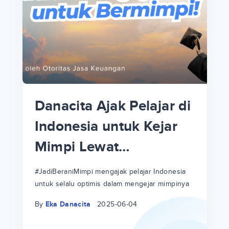
p
i
p
Danacita Ajak Pelajar di
an
Indonesia untuk Kejar
Mimpi Lewat
!
#JadiBeraniMimpi
a
at
a
#JadiBeraniMimpi mengajak pelajar Indonesia
untuk selalu optimis dalam mengejar mimpinya
ri
ri
By
Eka Danacita
2025-06-04