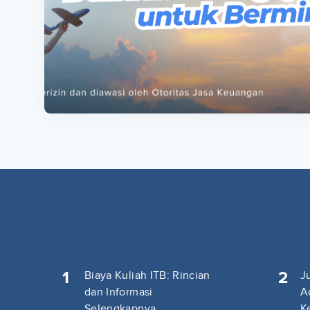
ta
ta
1
2
Biaya Kuliah ITB: Rincian
J
dan Informasi
A
Selengkapnya
K