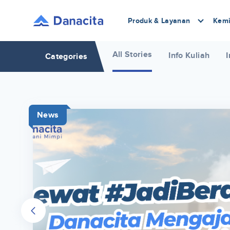
Produk & Layanan
Kemi
All Stories
Info Kuliah
I
Categories
News
r