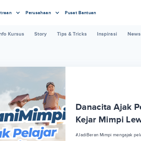
traan
Perusahaan
Pusat Bantuan
nfo Kursus
Story
Tips & Tricks
Inspirasi
News
Danacita Ajak Pe
Kejar Mimpi Le
#JadiBeraniMimpi mengajak pela