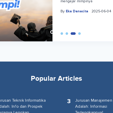
mengejar mimpinya
By
Eka Danacita
2025-06-04
Popular Articles
3
urusan Teknik Informatika
Jurusan Manajemen
dalah: Info dan Prospek
Adalah: Informasi
erjanya Lengkap
Terlengkapnya!