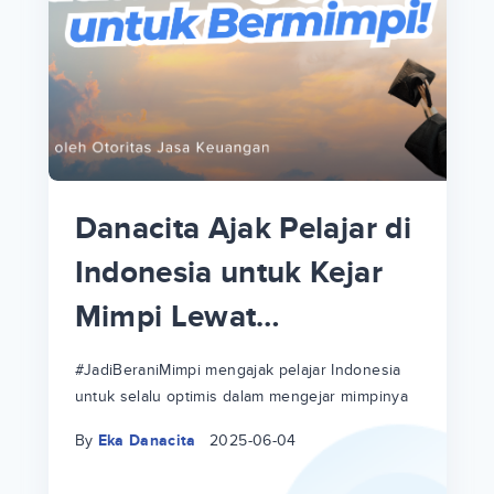
p
i
p
Danacita Ajak Pelajar di
an
Indonesia untuk Kejar
Mimpi Lewat
!
#JadiBeraniMimpi
a
at
a
#JadiBeraniMimpi mengajak pelajar Indonesia
untuk selalu optimis dalam mengejar mimpinya
ri
ri
By
Eka Danacita
2025-06-04