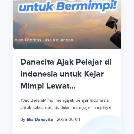
p
i
p
Danacita Ajak Pelajar di
an
Indonesia untuk Kejar
Mimpi Lewat
!
#JadiBeraniMimpi
a
at
a
#JadiBeraniMimpi mengajak pelajar Indonesia
untuk selalu optimis dalam mengejar mimpinya
ri
ri
By
Eka Danacita
2025-06-04