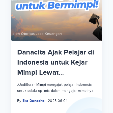
p
i
p
Danacita Ajak Pelajar di
an
Indonesia untuk Kejar
Mimpi Lewat
!
#JadiBeraniMimpi
a
at
a
#JadiBeraniMimpi mengajak pelajar Indonesia
untuk selalu optimis dalam mengejar mimpinya
ri
ri
By
Eka Danacita
2025-06-04