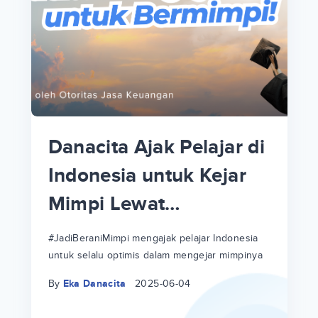
p
i
p
Danacita Ajak Pelajar di
an
Indonesia untuk Kejar
Mimpi Lewat
!
#JadiBeraniMimpi
a
at
a
#JadiBeraniMimpi mengajak pelajar Indonesia
untuk selalu optimis dalam mengejar mimpinya
ri
ri
By
Eka Danacita
2025-06-04