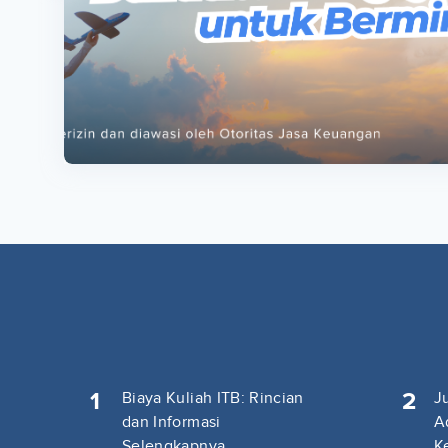
ta
ta
1
2
Biaya Kuliah ITB: Rincian
J
dan Informasi
A
Selengkapnya
K