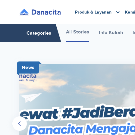
Produk & Layanan
Kemi
All Stories
Info Kuliah
I
Categories
News
r