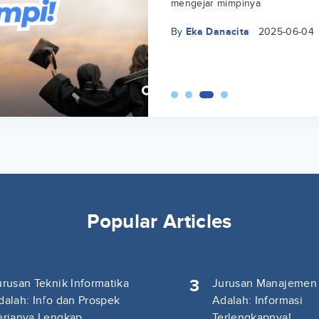
mengejar mimpinya
By
Eka Danacita
2025-06-04
Popular Articles
3
urusan Teknik Informatika
Jurusan Manajemen
dalah: Info dan Prospek
Adalah: Informasi
erjanya Lengkap
Terlengkapnya!