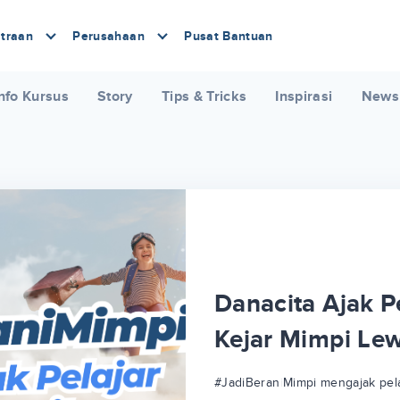
traan
Perusahaan
Pusat Bantuan
nfo Kursus
Story
Tips & Tricks
Inspirasi
News
Danacita Ajak Pe
Kejar Mimpi Le
#JadiBeraniMimpi mengajak pela