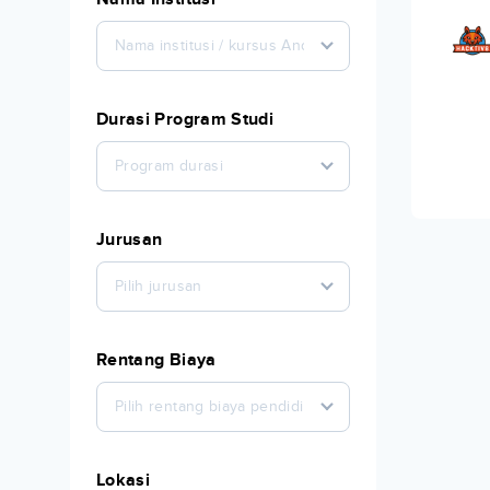
Nama institusi / kursus Anda
Durasi Program Studi
Program durasi
Jurusan
Pilih jurusan
Rentang Biaya
Pilih rentang biaya pendidikan
Lokasi