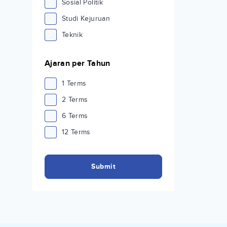
Sosial Politik
Studi Kejuruan
Teknik
Ajaran per Tahun
1 Terms
2 Terms
6 Terms
12 Terms
Submit