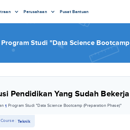
traan
Perusahaan
Pusat Bantuan
rogram Studi "Data Science Bootcamp 
tusi Pendidikan Yang Sudah Bekerj
kan
Program Studi "Data Science Bootcamp (Preparation Phase)"
1
 Course :
Teknik