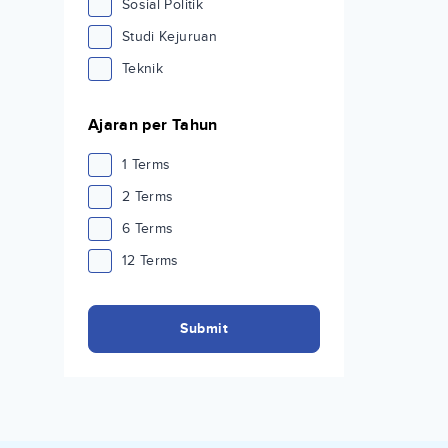
Sosial Politik
Studi Kejuruan
Teknik
Ajaran per Tahun
1 Terms
2 Terms
6 Terms
12 Terms
Submit