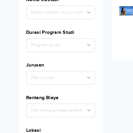
Nama institusi / kursus Anda
Durasi Program Studi
Program durasi
Jurusan
Pilih jurusan
Rentang Biaya
Pilih rentang biaya pendidikan
Lokasi