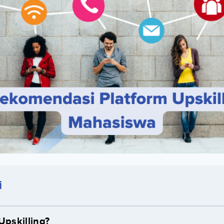
i
Upskilling?