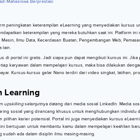
adi Mahasiswa Berprestasi
form peningkatan keterampilan eLearning yang menyediakan kursus 
ndapatkan keterampilan yang mereka butuhkan saat ini. Platform ini
n Mesin, Ilmu Data, Kecerdasan Buatan, Pengembangan Web, Pemasara
 lain.
 di portal ini gratis. Jadi siapa pun dapat mengikuti kursus ini. Jik
tiap karyawan dalam mempelajari kursus, maka bisa dilakukan denga
yar. Kursus-kursus gelar Nano terdiri dari video singkat, latihan, proy
n Learning
rm
upskilling
selanjutnya datang dari media sosial LinkedIn. Media sosi
jaring sosial yang dirancang khusus untuk menghubungkan individu 
an pilihan karier potensial. Portal ini juga menyediakan kursus eLear
 ini bertujuan untuk membantu kamu dalam mempelajari keahlian ba
 sudah ada dalam disiplin ilmu masing-masing.