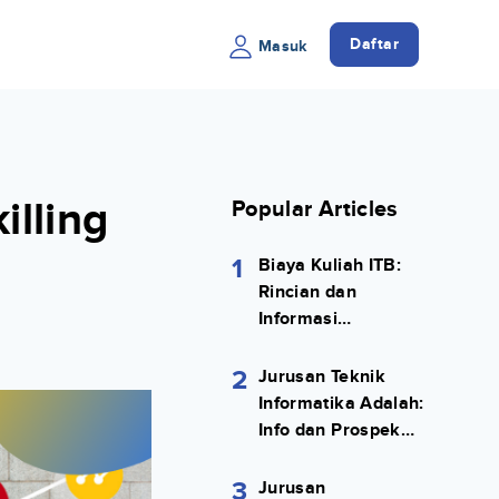
Daftar
Masuk
lling
Popular Articles
1
Biaya Kuliah ITB:
Rincian dan
Informasi
Selengkapnya
2
Jurusan Teknik
Informatika Adalah:
Info dan Prospek
Kerjanya Lengkap
3
Jurusan