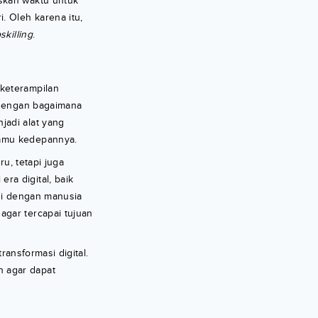
iskan waktu untuk
. Oleh karena itu,
skilling
.
keterampilan
engan bagaimana
jadi alat yang
kamu kedepannya.
u, tetapi juga
ra digital, baik
si dengan manusia
agar tercapai tujuan
ransformasi digital.
n agar dapat