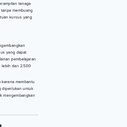
erampilan tenaga
an tanpa membuang
tuan kursus yang
mengembangkan
sus yang dapat
alanan pembelajaran
 lebih dari 2.500
ja karena membantu
 diperlukan untuk
ntuk mengembangkan