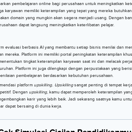
arkan pembelajaran online bagi perusahaan untuk meningkatkan ket
ga karyawan memiliki keterampilan yang tepat yang mereka butuhk
jakan domain yang mungkin akan segera menjadi usang. Dengan ban
erusahaan dapat langsung meningkatkan keterlibatan pelajar.
orm evaluasi berbasis AI yang membantu setiap bisnis menilai dan 
n mereka. Platform ini memiliki portal peningkatan keterampilan khu
menentukan tingkat keterampilan karyawan saat ini dan melacak perj
ruhan. Platform ini juga dilengkapi dengan perpustakaan yang berisi
penilaian pembelajaran berdasarkan kebutuhan perusahaan.
omendasi platform
upskilling. Upskilling
sangat penting di tempat ker
petitif. Dengan
upskilling
, kamu dapat memperoleh keterampilan yang
ngembangkan karir yang lebih baik. Jadi sekarang saatnya kamu u
 dapat bersaing di dunia kerja.