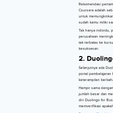
Rekomendasi pertama 
Coursera adalah seb
untuk memungkinkan 
sudah kamu miliki saa
Tak hanya individu, 
perusahaan meningka
tak terbatas ke kurs
kesuksesan.
2. Duoling
Selanjutnya ada Duol
portal pembelajaran
keterampilan berbah
Hampir sama dengan C
jumlah besar dan me
diri Duolingo for B
memverifikasi apakah