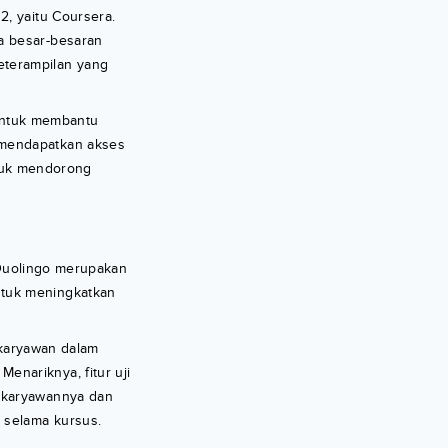
2, yaitu Coursera.
a besar-besaran
eterampilan yang
 untuk membantu
 mendapatkan akses
ntuk mendorong
 Duolingo merupakan
ntuk meningkatkan
 karyawan dalam
nariknya, fitur uji
n karyawannya dan
 selama kursus.