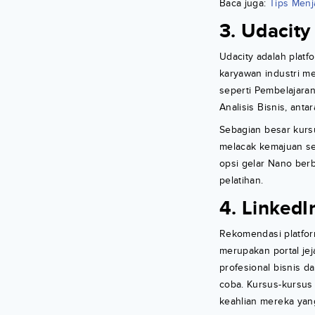
Baca juga:
Tips Menj
3. Udacity
Udacity adalah plat
karyawan industri me
seperti Pembelajara
Analisis Bisnis, antara
Sebagian besar kursus
melacak kemajuan se
opsi gelar Nano berba
pelatihan.
4. LinkedI
Rekomendasi platfo
merupakan portal je
profesional bisnis d
coba. Kursus-kursus
keahlian mereka yang