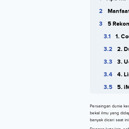
Manfaat
5 Rekom
1. C
2. D
3. U
4. L
5. i
Persaingan dunia ker
bekal ilmu yang dida
banyak dicari saat ini