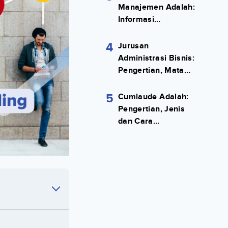
Manajemen Adalah:
Informasi
Terlengkapnya!
4
Jurusan
Administrasi Bisnis:
Pengertian, Mata
Kuliah, Prospek
Kerja Lengkap
5
Cumlaude Adalah:
Pengertian, Jenis
dan Cara
Meraihnya