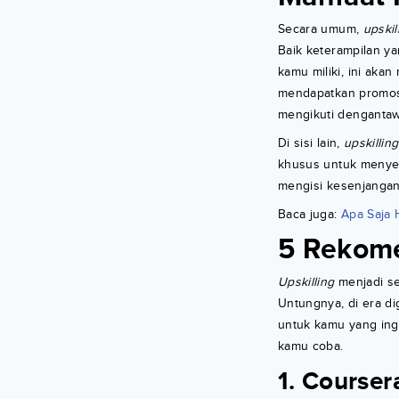
Secara umum,
upskil
Baik keterampilan y
kamu miliki, ini aka
mendapatkan promosi 
mengikuti dengantawa
Di sisi lain,
upskilling
khusus untuk menyel
mengisi kesenjangan
Baca juga:
Apa Saja 
5 Rekome
Upskilling
menjadi se
Untungnya, di era di
untuk kamu yang in
kamu coba.
1. Courser