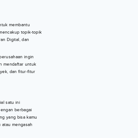
untuk membantu
 mencakup topik-topik
n Digital, dan
a perusahaan ingin
n mendaftar untuk
ek, dan fitur-fitur
al satu ini
dengan berbagai
ning yang bisa kamu
ru atau mengasah