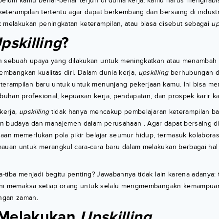
ebelum kamu benar-benar terjun di dunia kerja, kamu harus menghab
eterampilan tertentu agar dapat berkembang dan bersaing di industri
k melakukan peningkatan keterampilan, atau biasa disebut sebagai
up
pskilling
?
 sebuah upaya yang dilakukan untuk meningkatkan atau menambah 
mbangkan kualitas diri. Dalam dunia kerja,
upskilling
berhubungan d
terampilan baru untuk untuk menunjang pekerjaan kamu. Ini bisa men
uhan profesional, kepuasan kerja, pendapatan, dan prospek karir 
kerja,
upskilling
tidak hanya mencakup pembelajaran keterampilan bar
n budaya dan manajemen dalam perusahaan . Agar dapat bersaing di e
haan memerlukan pola pikir belajar seumur hidup, termasuk kolabora
mauan untuk merangkul cara-cara baru dalam melakukan berbagai hal 
ba-tiba menjadi begitu penting? Jawabannya tidak lain karena adanya: t
l ini memaksa setiap orang untuk selalu mengmembangakn kemampua
ngan zaman.
 Melakukan
Upskilling