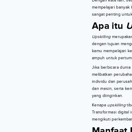
Dengan kata lain, s
mempelajari banyak k
sangat penting untu
Apa itu
U
Upskilling
merupakan
dengan tujuan menge
kamu mempelajari ke
ampuh untuk pertumb
Jika berbicara dunia 
melibatkan perubaha
individu dan perusa
dan mesin, serta ke
yang diinginkan.
Kenapa
upskilling
ti
Transformasi digita
mengikuti perkemba
Manfaat