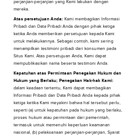
perjanjian-perjanjian yang Kami lakukan dengan
mereka.
Atas persetujuan Anda:
Kami membagikan Informasi
Pribadi dan Data Pribadi Anda dengan pihak ketiga
ketika Anda memberikan persetujuan kepada Kami
untuk melakukannya. Sebagai contoh, kami sering
menampilkan testimoni pribadi dari konsumen pada
Situs Kami. Atas persetujuan Anda, Kami dapat
mempublikasikan nama beserta testimoni Anda.
Kepatuhan atas Permintaan Penegakan Hukum dan
Hukum yang Berlaku; Penegakan Hak-hak Kami:
dalam keadaan tertentu, Kami dapat membagikan
Informasi Pribadi dan Data Pribadi Anda kepada pihak
ketiga ketika Kami meyakini bahwa hal tersebut perlu,
seperti (a) untuk kepatuhan pada hukum yang berlaku,
proses hukum atau permintaan dari pemerintah,
termasuk untuk memenuhi keperluan keamanan
nasional, (b) pelaksanaan perjanjian-perjanjian, Syarat