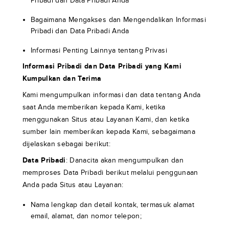
Pribadi dan Data Pribadi Anda
Bagaimana Mengakses dan Mengendalikan Informasi
Pribadi dan Data Pribadi Anda
Informasi Penting Lainnya tentang Privasi
Informasi Pribadi dan Data Pribadi yang Kami
Kumpulkan dan Terima
Kami mengumpulkan informasi dan data tentang Anda
saat Anda memberikan kepada Kami, ketika
menggunakan Situs atau Layanan Kami, dan ketika
sumber lain memberikan kepada Kami, sebagaimana
dijelaskan sebagai berikut:
Data Pribadi
: Danacita akan mengumpulkan dan
memproses Data Pribadi berikut melalui penggunaan
Anda pada Situs atau Layanan:
Nama lengkap dan detail kontak, termasuk alamat
email, alamat, dan nomor telepon;