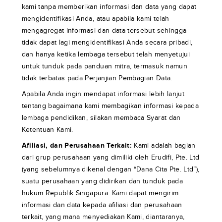
kami tanpa memberikan informasi dan data yang dapat
mengidentifikasi Anda, atau apabila kami telah
mengagregat informasi dan data tersebut sehingga
tidak dapat lagi mengidentifikasi Anda secara pribadi,
dan hanya ketika lembaga tersebut telah menyetujui
untuk tunduk pada panduan mitra, termasuk namun
tidak terbatas pada Perjanjian Pembagian Data.
Apabila Anda ingin mendapat informasi lebih lanjut
tentang bagaimana kami membagikan informasi kepada
lembaga pendidikan, silakan membaca Syarat dan
Ketentuan Kami.
Afiliasi, dan Perusahaan Terkait:
Kami adalah bagian
dari grup perusahaan yang dimiliki oleh Erudifi, Pte. Ltd
(yang sebelumnya dikenal dengan “Dana Cita Pte. Ltd”),
suatu perusahaan yang didirikan dan tunduk pada
hukum Republik Singapura. Kami dapat mengirim
informasi dan data kepada afiliasi dan perusahaan
terkait, yang mana menyediakan Kami, diantaranya,