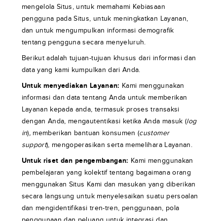
mengelola Situs, untuk memahami Kebiasaan
pengguna pada Situs, untuk meningkatkan Layanan,
dan untuk mengumpulkan informasi demografik
tentang pengguna secara menyeluruh.
Berikut adalah tujuan-tujuan khusus dari informasi dan
data yang kami kumpulkan dari Anda.
Untuk menyediakan Layanan:
Kami menggunakan
informasi dan data tentang Anda untuk memberikan
Layanan kepada anda, termasuk proses transaksi
dengan Anda, mengautentikasi ketika Anda masuk (
log
in
)
,
memberikan bantuan konsumen (
customer
support
), mengoperasikan serta memelihara Layanan.
Untuk riset dan pengembangan:
Kami menggunakan
pembelajaran yang kolektif tentang bagaimana orang
menggunakan Situs Kami dan masukan yang diberikan
secara langsung untuk menyelesaikan suatu persoalan
dan mengidentifikasi tren-tren, penggunaan, pola
penggunaan dan peluang untuk integrasi dan