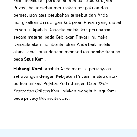
kami melakukan perubahan apa pun atas Kebijakan
Privasi, hal tersebut merupakan pengakuan dan
persetujuan atas perubahan tersebut dan Anda
mengikatkan diri dengan Kebijakan Privasi yang diubah
tersebut. Apabila Danacita melakukan perubahan
secara material pada Kebijakan Privasi ini, maka
Danacita akan memberitahukan Anda baik melalui
alamat email atau dengan memberikan pemberitahuan
pada Situs Kami.
Hubungi Kami:
apabila Anda memiliki pertanyaan
sehubungan dengan Kebijakan Privasi ini atau untuk
berkomunikasi Pejabat Perlindungan Data (
Data
Protection Officer
) Kami, silakan menghubungi Kami
pada
privacy@danacita.co.id
.