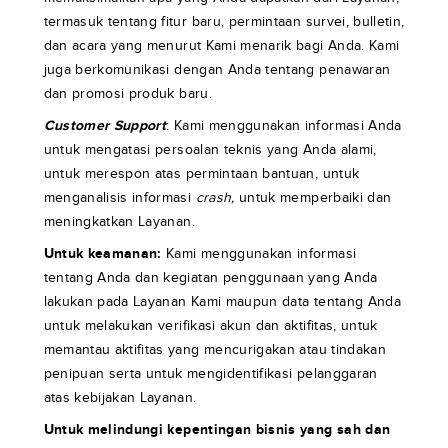
termasuk tentang fitur baru, permintaan survei, bulletin,
dan acara yang menurut Kami menarik bagi Anda. Kami
juga berkomunikasi dengan Anda tentang penawaran
dan promosi produk baru.
Customer Support
: Kami menggunakan informasi Anda
untuk mengatasi persoalan teknis yang Anda alami,
untuk merespon atas permintaan bantuan, untuk
menganalisis informasi
crash,
untuk memperbaiki dan
meningkatkan Layanan.
Untuk keamanan:
Kami menggunakan informasi
tentang Anda dan kegiatan penggunaan yang Anda
lakukan pada Layanan Kami maupun data tentang Anda
untuk melakukan verifikasi akun dan aktifitas, untuk
memantau aktifitas yang mencurigakan atau tindakan
penipuan serta untuk mengidentifikasi pelanggaran
atas kebijakan Layanan.
Untuk melindungi kepentingan bisnis yang sah dan