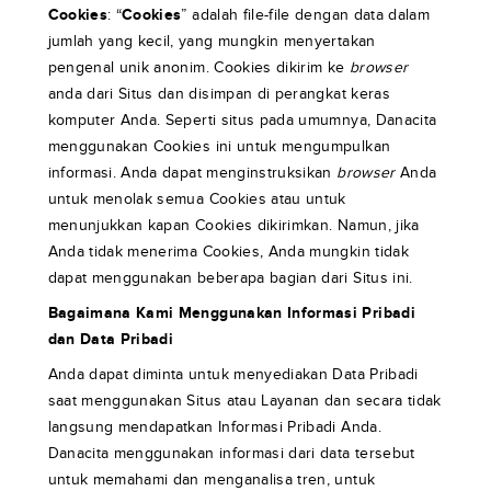
Cookies
: “
Cookies
” adalah file-file dengan data dalam
jumlah yang kecil, yang mungkin menyertakan
pengenal unik anonim. Cookies dikirim ke
browser
anda dari Situs dan disimpan di perangkat keras
komputer Anda. Seperti situs pada umumnya, Danacita
menggunakan Cookies ini untuk mengumpulkan
informasi. Anda dapat menginstruksikan
browser
Anda
untuk menolak semua Cookies atau untuk
menunjukkan kapan Cookies dikirimkan. Namun, jika
Anda tidak menerima Cookies, Anda mungkin tidak
dapat menggunakan beberapa bagian dari Situs ini.
Bagaimana Kami Menggunakan Informasi Pribadi
dan Data Pribadi
Anda dapat diminta untuk menyediakan Data Pribadi
saat menggunakan Situs atau Layanan dan secara tidak
langsung mendapatkan Informasi Pribadi Anda.
Danacita menggunakan informasi dari data tersebut
untuk memahami dan menganalisa tren, untuk