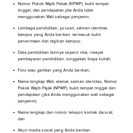
Nomor Pokok Wajib Pakak (NPWP), bukti tempat
tinggal, dan pendapatan jika Anda tidak
menggunakan Wali sebagai penjamin;
Lembaga pendidikan, jurusan, salinan identitas
kampus yang Anda berikan, termasuk bukti
penerimaan dan tagihan kampus;
Data pendidikan lainnya seperti nilai, riwayat
pembayaran pendidikan, tunggakan biaya kuliah;
Foto atau gambar yang Anda berikan;
Nama lengkap Wali, alamat, salinan identitas, Nomor
Pokok Wajib Pajak (NPWP), bukti tempat tinggal dan
pendapatan (jika Anda menggunakan wali sebagai
penjamin);
Nama lengkap dan nomor telepon kontak darurat;
dan
Akun media sosial yang Anda berikan.