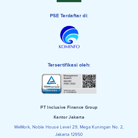
PSE Terdaftar di:
Tersertifikasi oleh:
PT Inclusive Finance Group
Kantor Jakarta
WeWork, Noble House Level 29, Mega Kuningan No. 2,
Jakarta 12950