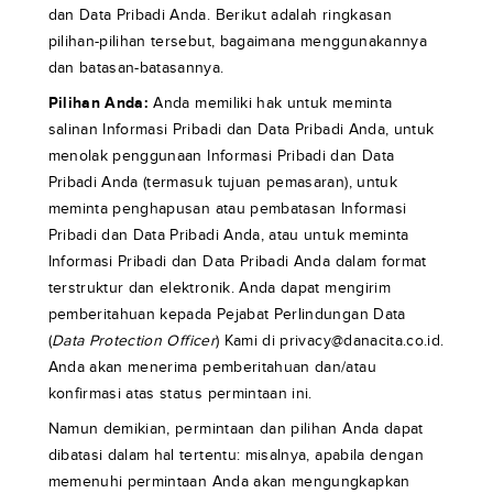
dan Data Pribadi Anda. Berikut adalah ringkasan
pilihan-pilihan tersebut, bagaimana menggunakannya
dan batasan-batasannya.
Pilihan Anda:
Anda memiliki hak untuk meminta
salinan Informasi Pribadi dan Data Pribadi Anda, untuk
menolak penggunaan Informasi Pribadi dan Data
Pribadi Anda (termasuk tujuan pemasaran), untuk
meminta penghapusan atau pembatasan Informasi
Pribadi dan Data Pribadi Anda, atau untuk meminta
Informasi Pribadi dan Data Pribadi Anda dalam format
terstruktur dan elektronik. Anda dapat mengirim
pemberitahuan kepada Pejabat Perlindungan Data
(
Data Protection Officer
) Kami di
privacy@danacita.co.id
.
Anda akan menerima pemberitahuan dan/atau
konfirmasi atas status permintaan ini.
Namun demikian, permintaan dan pilihan Anda dapat
dibatasi dalam hal tertentu: misalnya, apabila dengan
memenuhi permintaan Anda akan mengungkapkan