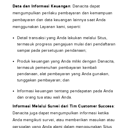
Data dan Informasi Keuangan
: Danacita dapat
mengumpulkan perilaku pembayaran dan kemampuan
pembayaran dan data keuangan lainnya saat Anda
menggunakan Layanan kami, seperti:
Detail transaksi yang Anda lakukan melalui Situs,
termasuk progress pengajuan mulai dari pendaftaran
sampai pada persetujuan pendanaan;
Produk keuangan yang Anda miliki dengan Danacita,
termasuk pemenuhan pembayaran kembali
pendanaan, alat pembayaran yang Anda gunakan,
tunggakan pembayaran; dan
Informasi keuangan tentang pendapatan pada Anda
dan orang tua atau wali Anda.
Informasi Melalui Survei dari Tim Customer Success
:
Danacita juga dapat mengumpulkan informasi ketika
Anda mengikuti survei, atau memberikan masukan atau
persoalan yang Anda alami dalam menggunakan Situs