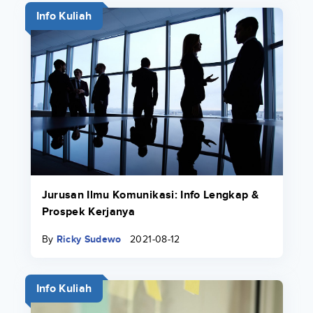
Info Kuliah
Jurusan Ilmu Komunikasi: Info Lengkap &
Prospek Kerjanya
By
Ricky Sudewo
2021-08-12
Info Kuliah