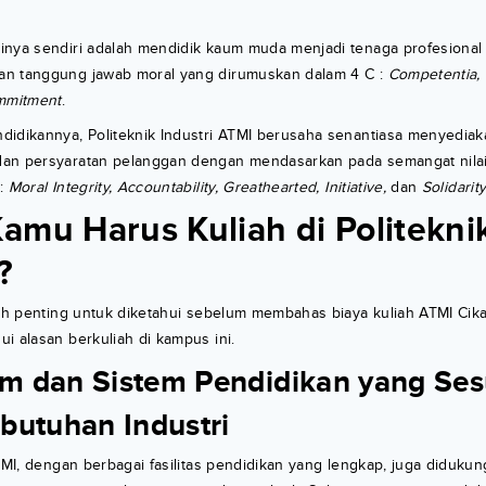
inya sendiri adalah mendidik kaum muda menjadi tenaga profesional 
n tanggung jawab moral yang dirumuskan dalam 4 C :
Competentia, 
mmitment
.
didikannya, Politeknik Industri ATMI berusaha senantiasa menyedia
an persyaratan pelanggan dengan mendasarkan pada semangat nilai
u:
Moral Integrity, Accountability, Greathearted, Initiative,
dan
Solidarit
amu Harus Kuliah di Politekni
?
lah penting untuk diketahui sebelum membahas biaya kuliah ATMI Ci
i alasan berkuliah di kampus ini.
um dan Sistem Pendidikan yang Ses
butuhan Industri
ATMI, dengan berbagai fasilitas pendidikan yang lengkap, juga diduku