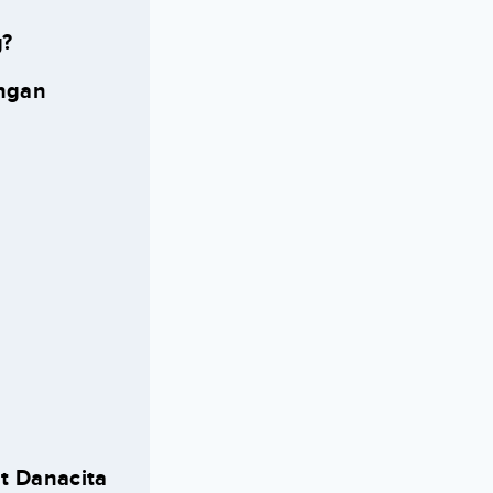
g?
engan
t Danacita