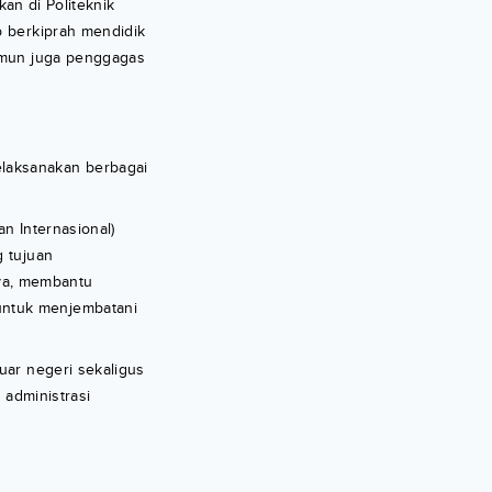
kan di Politeknik
p berkiprah mendidik
amun juga penggagas
elaksanakan berbagai
n Internasional)
g tujuan
nya, membantu
untuk menjembatani
uar negeri sekaligus
administrasi