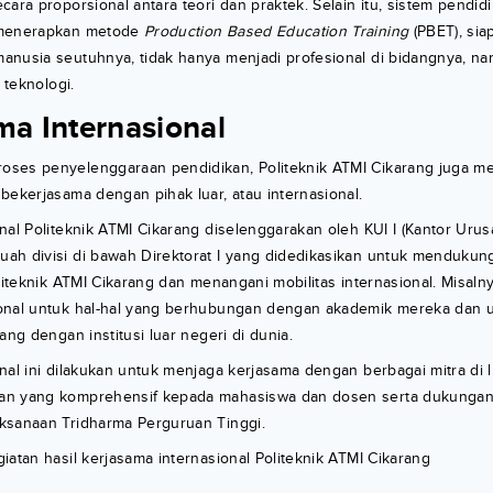
ara proporsional antara teori dan praktek. Selain itu, sistem pendidi
 menerapkan metode
Production Based Education Training
(PBET), sia
anusia seutuhnya, tidak hanya menjadi profesional di bidangnya, n
 teknologi.
ma Internasional
ses penyelenggaraan pendidikan, Politeknik ATMI Cikarang juga m
bekerjasama dengan pihak luar, atau internasional.
nal Politeknik ATMI Cikarang diselenggarakan oleh KUI I (Kantor Urusa
ah divisi di bawah Direktorat I yang didedikasikan untuk mendukun
oliteknik ATMI Cikarang dan menangani mobilitas internasional. Misal
onal untuk hal-hal yang berhubungan dengan akademik mereka dan 
ang dengan institusi luar negeri di dunia.
nal ini dilakukan untuk menjaga kerjasama dengan berbagai mitra di l
an yang komprehensif kepada mahasiswa dan dosen serta dukungan 
ksanaan Tridharma Perguruan Tinggi.
iatan hasil kerjasama internasional Politeknik ATMI Cikarang