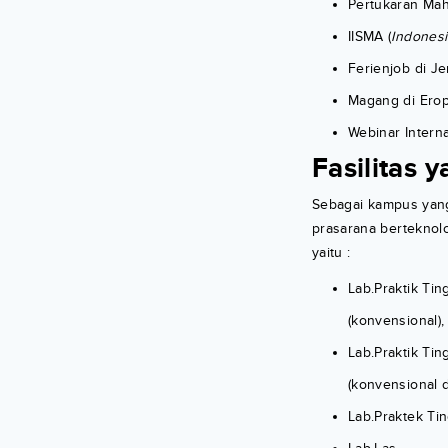
Pertukaran Ma
IISMA (
Indonesi
Ferienjob di J
Magang di Ero
Webinar Intern
Fasilitas 
Sebagai kampus yang
prasarana berteknolo
yaitu :
Lab.Praktik Tin
(konvensional)
Lab.Praktik Tin
(konvensional 
Lab.Praktek Tin