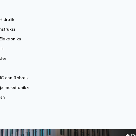
Hidrolik
struksi
 Elektronika
ik
oler
NC dan Robotik
rja mekatronika
man