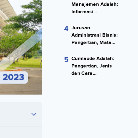
Manajemen Adalah:
Informasi
Terlengkapnya!
4
Jurusan
Administrasi Bisnis:
Pengertian, Mata
Kuliah, Prospek
Kerja Lengkap
5
Cumlaude Adalah:
Pengertian, Jenis
dan Cara
Meraihnya