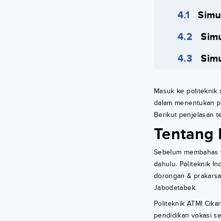
Simu
Simu
Simu
Masuk ke politeknik
dalam menentukan pil
Berikut penjelasan t
Tentang 
Sebelum membahas te
dahulu. Politeknik In
dorongan & prakarsa 
Jabodetabek.
Politeknik ATMI Cik
pendidikan vokasi s