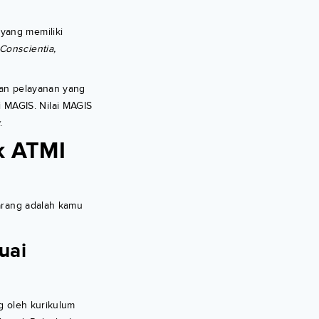
yang memiliki
Conscientia,
kan pelayanan yang
 MAGIS. Nilai MAGIS
y
.
k ATMI
karang adalah kamu
uai
ng oleh kurikulum