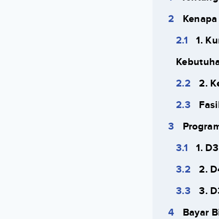
Kenapa 
1. K
Kebutuha
2. K
Fasi
Program
1. D3
2. 
3. D
Bayar B