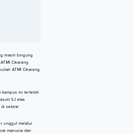
ang masih bingung
k ATMI Cikarang.
kuliah ATMI Cikarang.
 kampus ini terlebih
Casutt SJ atas
di sekitar
r unggul melalui
abat manusia dan