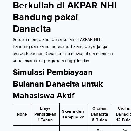
Berkuliah di AKPAR NHI
Bandung pakai
Danacita
Setelah mengetahui biaya kuliah di AKPAR NHI
Bandung dan kamu merasa terhalang biaya, jangan
khawatir. Sebab, Danacita bisa mewujudkan mimpimu
untuk masuk ke perguruan tinggi impian.
Simulasi Pembiayaan
Bulanan Danacita untuk
Mahasiswa Aktif
Biaya
Cicilan
Cicila
Skema dari
None
Pendidikan
Danacita
Danaci
Kampus 2x
1 Tahun
6 Bulan
12 Bul
Rp
Rp