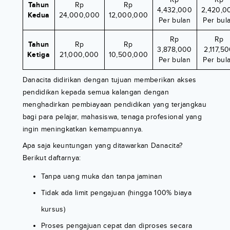
Tahun
Rp
Rp
4,432,000
2,420,0
Kedua
24,000,000
12,000,000
Per bulan
Per bul
Rp
Rp
Tahun
Rp
Rp
3,878,000
2,117,5
Ketiga
21,000,000
10,500,000
Per bulan
Per bul
Danacita didirikan dengan tujuan memberikan akses
pendidikan kepada semua kalangan dengan
menghadirkan pembiayaan pendidikan yang terjangkau
bagi para pelajar, mahasiswa, tenaga profesional yang
ingin meningkatkan kemampuannya.
Apa saja keuntungan yang ditawarkan Danacita?
Berikut daftarnya:
Tanpa uang muka dan tanpa jaminan
Tidak ada limit pengajuan (hingga 100% biaya
kursus)
Proses pengajuan cepat dan diproses secara