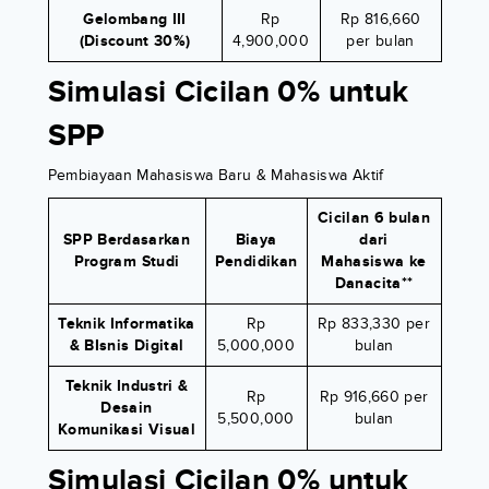
Gelombang III
Rp
Rp 816,660
(Discount 30%)
4,900,000
per bulan
Simulasi Cicilan 0% untuk
SPP
Pembiayaan Mahasiswa Baru & Mahasiswa Aktif
Cicilan 6 bulan
SPP Berdasarkan
Biaya
dari
Program Studi
Pendidikan
Mahasiswa ke
Danacita**
Teknik Informatika
Rp
Rp 833,330 per
& BIsnis Digital
5,000,000
bulan
Teknik Industri &
Rp
Rp 916,660 per
Desain
5,500,000
bulan
Komunikasi Visual
Simulasi Cicilan 0% untuk