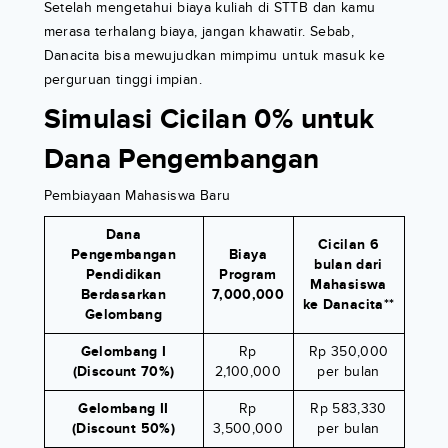
Setelah mengetahui biaya kuliah di STTB dan kamu
merasa terhalang biaya, jangan khawatir. Sebab,
Danacita bisa mewujudkan mimpimu untuk masuk ke
perguruan tinggi impian.
Simulasi Cicilan 0% untuk
Dana Pengembangan
Pembiayaan Mahasiswa Baru
Dana
Cicilan 6
Pengembangan
Biaya
bulan dari
Pendidikan
Program
Mahasiswa
Berdasarkan
7,000,000
ke Danacita**
Gelombang
Gelombang I
Rp
Rp 350,000
(Discount 70%)
2,100,000
per bulan
Gelombang II
Rp
Rp 583,330
(Discount 50%)
3,500,000
per bulan