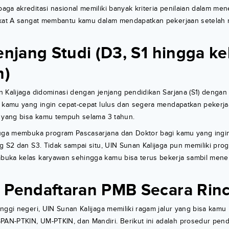
ga akreditasi nasional memiliki banyak kriteria penilaian dalam men
ikat A sangat membantu kamu dalam mendapatkan pekerjaan setelah
enjang Studi (D3, S1 hingga ke
n)
n Kalijaga didominasi dengan jenjang pendidikan Sarjana (S1) denga
i kamu yang ingin cepat-cepat lulus dan segera mendapatkan pekerj
) yang bisa kamu tempuh selama 3 tahun.
juga membuka program Pascasarjana dan Doktor bagi kamu yang ingi
g S2 dan S3. Tidak sampai situ, UIN Sunan Kalijaga pun memiliki pro
buka kelas karyawan sehingga kamu bisa terus bekerja sambil men
 Pendaftaran PMB Secara Rinc
nggi negeri, UIN Sunan Kalijaga memiliki ragam jalur yang bisa kamu i
N-PTKIN, UM-PTKIN, dan Mandiri. Berikut ini adalah prosedur pend