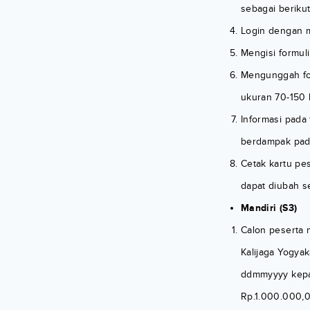
sebagai berikut
Login dengan 
Mengisi formul
Mengunggah fot
ukuran 70-150 
Informasi pada
berdampak pad
Cetak kartu pes
dapat diubah se
Mandiri (S3)
Calon peserta 
Kalijaga Yogya
ddmmyyyy kepad
Rp.1.000.000,00