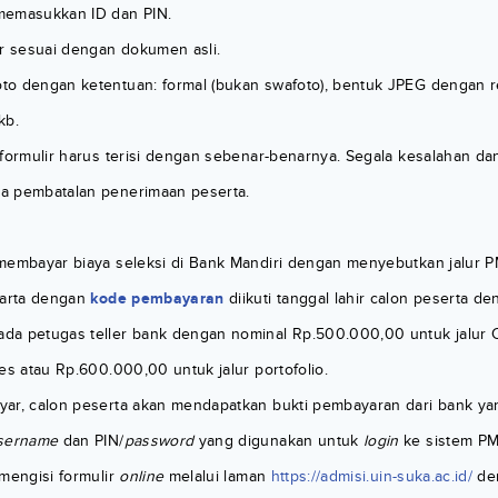
memasukkan ID dan PIN.
ir sesuai dengan dokumen asli.
o dengan ketentuan: formal (bukan swafoto), bentuk JPEG dengan r
kb.
 formulir harus terisi dengan sebenar-benarnya. Segala kesalahan d
a pembatalan penerimaan peserta.
membayar biaya seleksi di Bank Mandiri dengan menyebutkan jalur 
karta dengan
kode pembayaran
diikuti tanggal lahir calon peserta d
da petugas teller bank dengan nominal Rp.500.000,00 untuk jalur
es atau Rp.600.000,00 untuk jalur portofolio.
ar, calon peserta akan mendapatkan bukti pembayaran dari bank ya
sername
dan PIN/
password
yang digunakan untuk
login
ke sistem PM
 mengisi formulir
online
melalui laman
https://admisi.uin-suka.ac.id/
de