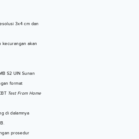
esolusi 3x4 cm dan
an kecurangan akan
PMB S2 UIN Sunan
engan format
 CBT
Test From Home
ng di dalamnya
B.
ngan prosedur