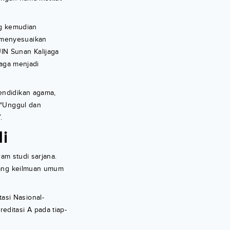
ng kemudian
 menyesuaikan
IN Sunan Kalijaga
jaga menjadi
pendidikan agama,
i “Unggul dan
.
i
ram studi sarjana.
idang keilmuan umum
asi Nasional-
editasi A pada tiap-