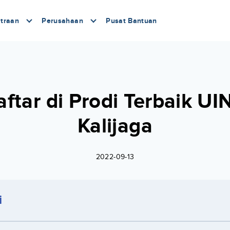
traan
Perusahaan
Pusat Bantuan
ftar di Prodi Terbaik U
Kalijaga
2022-09-13
i