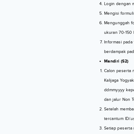
Login dengan 
Mengisi formul
Mengunggah fot
ukuran 70-150 
Informasi pada
berdampak pad
Mandiri (S2)
Calon peserta 
Kalijaga Yogya
ddmmyyyy kepa
dan jalur Non T
Setelah membay
tercantum ID/
u
Setiap peserta