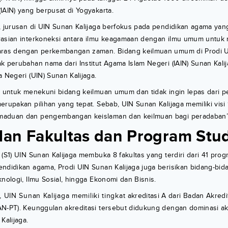
IAIN) yang berpusat di Yogyakarta.
a, jurusan di UIN Sunan Kalijaga berfokus pada pendidikan agama ya
rasian interkoneksi antara ilmu keagamaan dengan ilmu umum untuk
aras dengan perkembangan zaman. Bidang keilmuan umum di Prodi U
k perubahan nama dari Institut Agama Islam Negeri (IAIN) Sunan Kali
a Negeri (UIN) Sunan Kalijaga.
k untuk menekuni bidang keilmuan umum dan tidak ingin lepas dari 
erupakan pilihan yang tepat. Sebab, UIN Sunan Kalijaga memiliki vis
maduan dan pengembangan keislaman dan keilmuan bagi peradaban”
an Fakultas dan Program Stud
 (S1) UIN Sunan Kalijaga membuka 8 fakultas yang terdiri dari 41 prog
endidikan agama, Prodi UIN Sunan Kalijaga juga berisikan bidang-b
knologi, Ilmu Sosial, hingga Ekonomi dan Bisnis.
 UIN Sunan Kalijaga memiliki tingkat akreditasi A dari Badan Akredit
N-PT). Keunggulan akreditasi tersebut didukung dengan dominasi akr
Kalijaga.