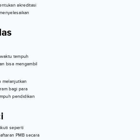
entukan akreditasi
 menyelesaikan
las
n waktu tempuh
aan bisa mengambil
n melanjutkan
gram bagi para
empuh pendidikan
i
kuti seperti
aftaran PMB secara