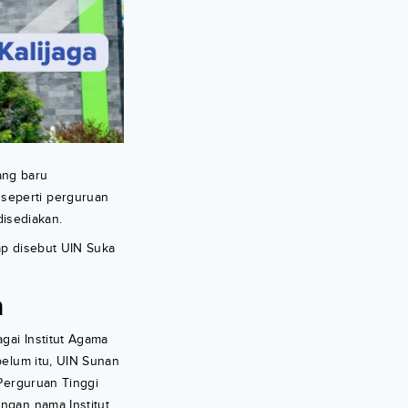
ang baru
 seperti perguruan
disediakan.
rap disebut UIN Suka
a
gai Institut Agama
belum itu, UIN Sunan
 Perguruan Tinggi
ngan nama Institut