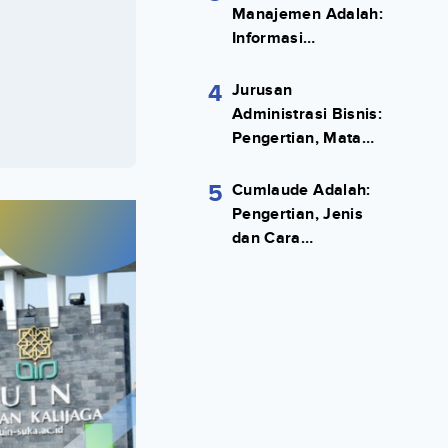
Manajemen Adalah:
Informasi
Terlengkapnya!
4
Jurusan
Administrasi Bisnis:
Pengertian, Mata
Kuliah, Prospek
Kerja Lengkap
5
Cumlaude Adalah:
Pengertian, Jenis
dan Cara
Meraihnya