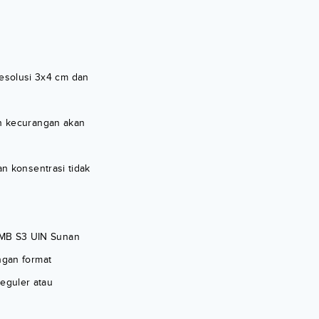
esolusi 3x4 cm dan
an kecurangan akan
an konsentrasi tidak
PMB S3 UIN Sunan
engan format
eguler atau