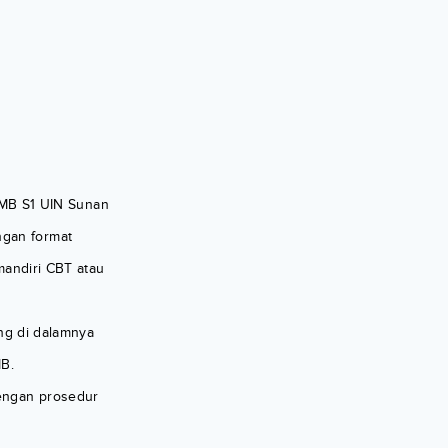
PMB S1 UIN Sunan
engan format
andiri CBT atau
ng di dalamnya
B.
ngan prosedur