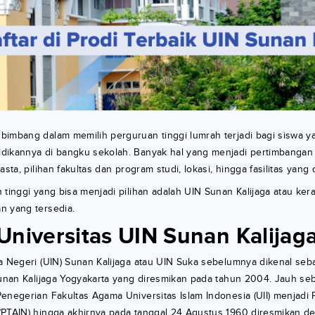
bimbang dalam memilih perguruan tinggi lumrah terjadi bagi siswa y
dikannya di bangku sekolah. Banyak hal yang menjadi pertimbangan
asta, pilihan fakultas dan program studi, lokasi, hingga fasilitas yang 
 tinggi yang bisa menjadi pilihan adalah UIN Sunan Kalijaga atau ke
n yang tersedia.
Universitas UIN Sunan Kalijag
a Negeri (UIN) Sunan Kalijaga atau UIN Suka sebelumnya dikenal seba
Sunan Kalijaga Yogyakarta yang diresmikan pada tahun 2004. Jauh se
enegerian Fakultas Agama Universitas Islam Indonesia (UII) menjadi
(PTAIN) hingga akhirnya pada tanggal 24 Agustus 1960 diresmikan de