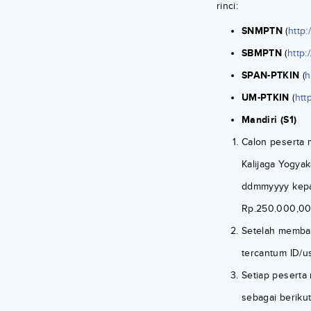
rinci:
SNMPTN
(
http:
SBMPTN
(
http:
SPAN-PTKIN
(
h
UM-PTKIN
(
htt
Mandiri (S1)
Calon peserta 
Kalijaga Yogya
ddmmyyyy kepad
Rp.250.000,00 u
Setelah membay
tercantum ID/u
Setiap peserta
sebagai berikut