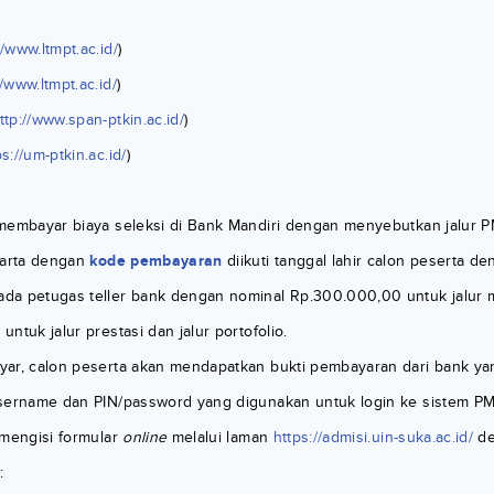
//www.ltmpt.ac.id/
)
//www.ltmpt.ac.id/
)
ttp://www.span-ptkin.ac.id/
)
ps://um-ptkin.ac.id/
)
membayar biaya seleksi di Bank Mandiri dengan menyebutkan jalur 
karta dengan
kode pembayaran
diikuti tanggal lahir calon peserta d
a petugas teller bank dengan nominal Rp.300.000,00 untuk jalur m
ntuk jalur prestasi dan jalur portofolio.
ar, calon peserta akan mendapatkan bukti pembayaran dari bank ya
sername dan PIN/password yang digunakan untuk login ke sistem PM
 mengisi formular
online
melalui laman
https://admisi.uin-suka.ac.id/
de
: