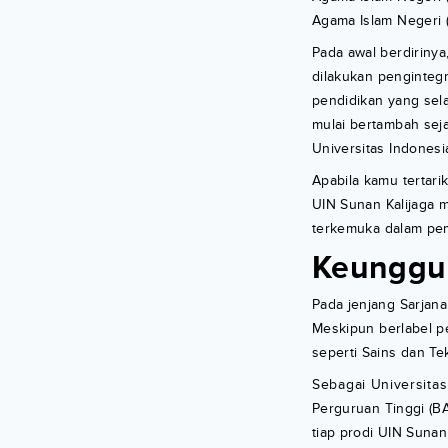
Agama Islam Negeri (
Pada awal berdiriny
dilakukan penginteg
pendidikan yang sel
mulai bertambah seja
Universitas Indonesi
Apabila kamu tertari
UIN Sunan Kalijaga m
terkemuka dalam pe
Keunggul
Pada jenjang Sarjana
Meskipun berlabel p
seperti Sains dan Te
Sebagai Universitas,
Perguruan Tinggi (BA
tiap prodi UIN Sunan 