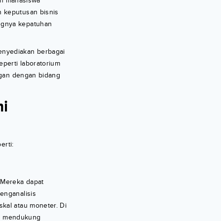
kan mahasiswa
n keputusan bisnis
ngnya kepatuhan
enyediakan berbagai
perti laboratorium
ngan dengan bidang
mi
erti:
 Mereka dapat
enganalisis
kal atau moneter. Di
ng mendukung