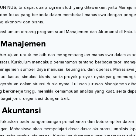
 UNINUS, terdapat dua program studi yang ditawarkan, yaitu Manajem
n dan fokus yang berbeda dalam membekali mahasiswa dengan peng
ng ekonomi dan bisnis.
rmasi umum tentang program studi Manajemen dan Akuntansi di Faku
n Manajemen
bertujuan untuk melatih dan mengembangkan mahasiswa dalam asp
sasi. Kurikulum mencakup pemahaman tentang berbagai teori manaje
manajemen sumber daya manusia, keuangan, dan operasi. Mahasiswa
studi kasus, simulasi bisnis, serta proyek-proyek nyata yang memun
getahuan dalam situasi dunia nyata. Lulusan jurusan Manajemen di
 berkinerja tinggi, memiliki kemampuan analitis yang kuat, serta da
gai jenis organisasi dengan baik.
 Akuntansi
difokuskan pada pengembangan pemahaman dan keterampilan dalam 
gan. Mahasiswa akan mempelajari dasar-dasar akuntansi, analisis la