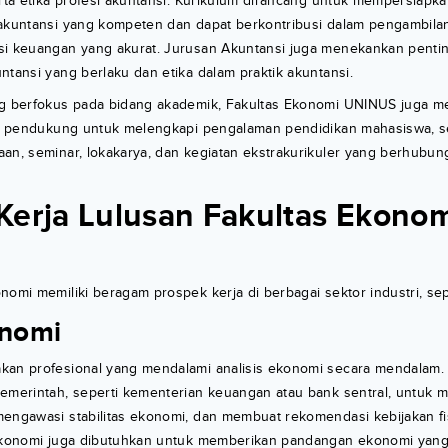
erta etika profesi akuntansi. Kurikulum dirancang untuk mempersiap
 akuntansi yang kompeten dan dapat berkontribusi dalam pengambila
si keuangan yang akurat. Jurusan Akuntansi juga menekankan penti
ntansi yang berlaku dan etika dalam praktik akuntansi.
ng berfokus pada bidang akademik, Fakultas Ekonomi UNINUS juga m
tan pendukung untuk melengkapi pengalaman pendidikan mahasiswa, se
aan, seminar, lokakarya, dan kegiatan ekstrakurikuler yang berhubu
Kerja Lulusan Fakultas Ekono
nomi memiliki beragam prospek kerja di berbagai sektor industri, sep
onomi
kan profesional yang mendalami analisis ekonomi secara mendalam.
emerintah, seperti kementerian keuangan atau bank sentral, untuk m
engawasi stabilitas ekonomi, dan membuat rekomendasi kebijakan fis
i ekonomi juga dibutuhkan untuk memberikan pandangan ekonomi ya