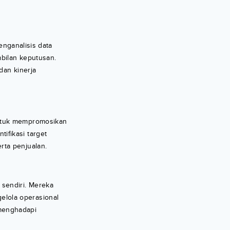
enganalisis data
bilan keputusan.
dan kinerja
untuk mempromosikan
ifikasi target
rta penjualan.
sendiri. Mereka
elola operasional
menghadapi