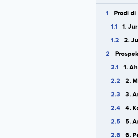
Prodi d
1. J
2. J
Prospek
1. A
2. 
3. A
4. 
5. A
6. 