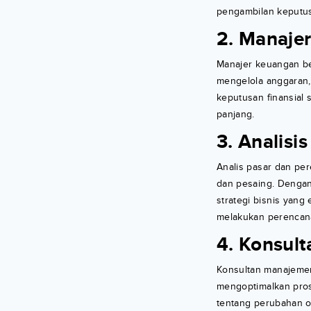
pengambilan keputus
2. Manaje
Manajer keuangan b
mengelola anggaran,
keputusan finansial 
panjang.
3. Analisi
Analis pasar dan pe
dan pesaing. Denga
strategi bisnis yang
melakukan perencana
4. Konsul
Konsultan manajemen
mengoptimalkan pros
tentang perubahan or