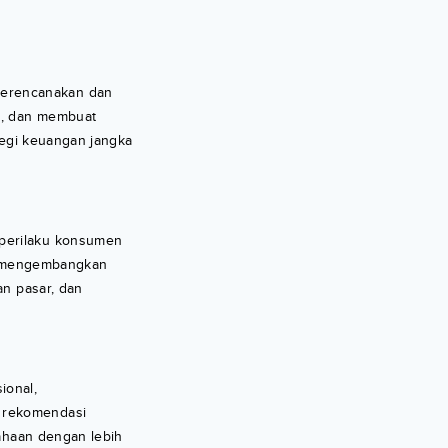
merencanakan dan
i, dan membuat
tegi keuangan jangka
 perilaku konsumen
n mengembangkan
an pasar, dan
ional,
n rekomendasi
sahaan dengan lebih