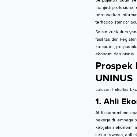
perpajakan, audit, s
menjadi profesional
berdasarkan informa
terhadap standar aku
Selain kurikulum ya
fasilitas dan kegia
komputer, perpustak
ekonomi dan bisnis.
Prospek 
UNINUS
Lulusan Fakultas Eko
1. Ahli Ek
Ahli ekonomi merupa
bekerja di lembaga p
kebijakan ekonomi, m
sektor swasta, ahl