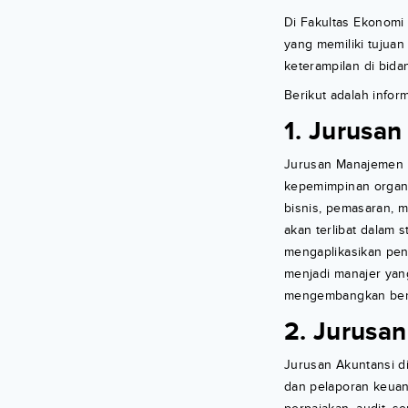
Di Fakultas Ekonomi
yang memiliki tujua
keterampilan di bida
Berikut adalah info
1. Jurusa
Jurusan Manajemen 
kepemimpinan organi
bisnis, pemasaran, 
akan terlibat dalam 
mengaplikasikan pen
menjadi manajer yang
mengembangkan berba
2. Jurusan
Jurusan Akuntansi 
dan pelaporan keuan