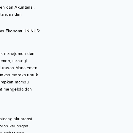
en dan Akuntansi,
etahuan dan
ltas Ekonomi UNINUS:
ek manajemen dan
men, strategi
 jurusan Manajemen
gkinkan mereka untuk
harapkan mampu
pat mengelola dan
bidang akuntansi
poran keuangan,