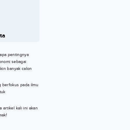
ta
tapa pentingnya
konomi sebagai
akin banyak calon
 berfokus pada ilmu
tuk
rtikel kali ini akan
mak!