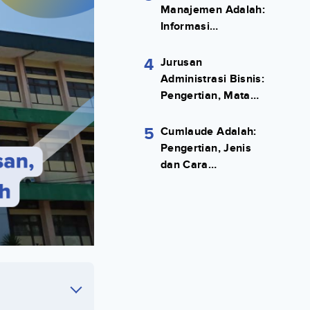
Manajemen Adalah:
Informasi
Terlengkapnya!
4
Jurusan
Administrasi Bisnis:
Pengertian, Mata
Kuliah, Prospek
Kerja Lengkap
5
Cumlaude Adalah:
Pengertian, Jenis
dan Cara
Meraihnya