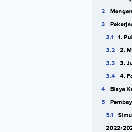
Mengen
Pekerja
1. Pu
2. 
3. J
4. F
Biaya K
Pembay
Simu
2022/202