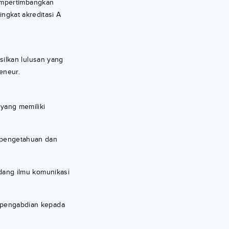
empertimbangkan
ingkat akreditasi A
ilkan lulusan yang
eneur.
yang memiliki
 pengetahuan dan
dang ilmu komunikasi
 pengabdian kepada