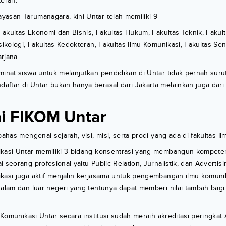
teran.
asan Tarumanagara, kini Untar telah memiliki 9
n Fakultas Ekonomi dan Bisnis, Fakultas Hukum, Fakultas Teknik, Fakul
Psikologi, Fakultas Kedokteran, Fakultas Ilmu Komunikasi, Fakultas Se
rjana.
minat siswa untuk melanjutkan pendidikan di Untar tidak pernah suru
ftar di Untar bukan hanya berasal dari Jakarta melainkan juga dari 
i FIKOM Untar
bahas mengenai sejarah, visi, misi, serta prodi yang ada di fakultas I
ikasi Untar memiliki 3 bidang konsentrasi yang membangun kompeten
 seorang profesional yaitu Public Relation, Jurnalistik, dan Advertisin
ikasi juga aktif menjalin kerjasama untuk pengembangan ilmu komun
dalam dan luar negeri yang tentunya dapat memberi nilai tambah bag
u Komunikasi Untar secara institusi sudah meraih akreditasi peringkat