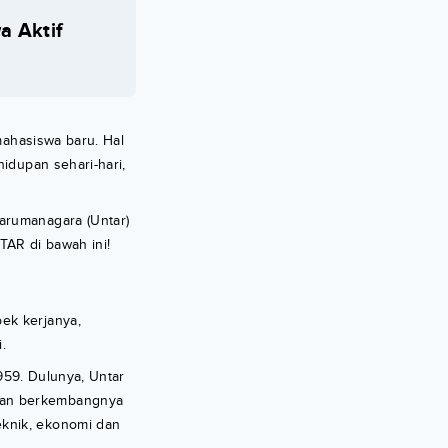
a Aktif
mahasiswa baru. Hal
idupan sehari-hari,
arumanagara (Untar)
NTAR di bawah ini!
ek kerjanya,
.
1959. Dulunya, Untar
ngan berkembangnya
eknik, ekonomi dan