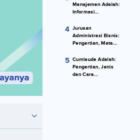
Manajemen Adalah:
Informasi
Terlengkapnya!
4
Jurusan
Administrasi Bisnis:
Pengertian, Mata
Kuliah, Prospek
Kerja Lengkap
5
Cumlaude Adalah:
Pengertian, Jenis
dan Cara
Meraihnya