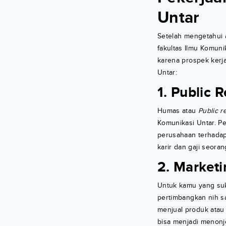
Untar
Setelah mengetahui a
fakultas Ilmu Komuni
karena prospek kerj
Untar:
1. Public R
Humas atau
Public r
Komunikasi Untar. P
perusahaan terhada
karir dan gaji seora
2. Market
Untuk kamu yang suk
pertimbangkan nih sa
menjual produk atau
bisa menjadi menonj