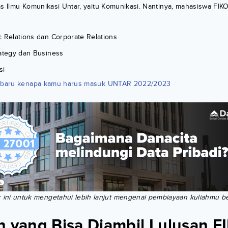
as Ilmu Komunikasi Untar, yaitu Komunikasi. Nantinya, mahasiswa FIK
c Relations dan Corporate Relations
rategy dan Business
si
erbaru kenapa kamu harus masuk UNTAR 2022/2023
r ini untuk mengetahui lebih lanjut mengenai pembiayaan kuliahmu 
n yang Bisa Diambil Lulusan 