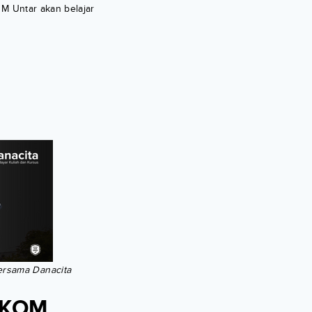
OM Untar akan belajar
bersama Danacita
FIKOM