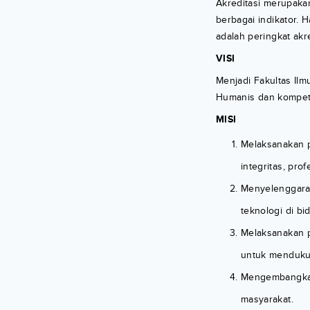
Akreditasi merupaka
berbagai indikator. H
adalah peringkat akre
VISI
Menjadi Fakultas Il
Humanis dan kompeten
MISI
Melaksanakan p
integritas, pro
Menyelenggara
teknologi di bi
Melaksanakan p
untuk menduku
Mengembangkan
masyarakat.