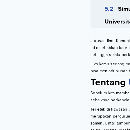
Sim
Universi
Jurusan Ilmu Komunik
ini disebabkan karen
sehingga selalu ber
Jika kamu sedang me
bisa menjadi pilihan
Tentang
Sebelum kita membah
sebaiknya berkenalan
Terletak di kawasan 
merupakan pergurua
zaman, Untar tumbuh