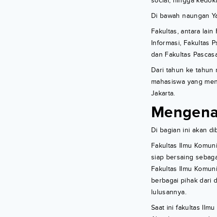
social, hingga kedok
Di bawah naungan Yay
Fakultas, antara lai
Informasi, Fakultas 
dan Fakultas Pascasa
Dari tahun ke tahun 
mahasiswa yang menda
Jakarta.
Mengena
Di bagian ini akan di
Fakultas Ilmu Komun
siap bersaing sebagai
Fakultas Ilmu Komun
berbagai pihak dari 
lulusannya.
Saat ini fakultas Ilm