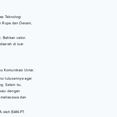
tas Teknologi
ni Rupa dan Desain,
t. Bahkan calon
daerah di luar
lmu Komunikasi Untar.
si lulusannya agar
g. Selain itu,
ikasi dengan
i mahasiswa dan
 A oleh BAN-PT.