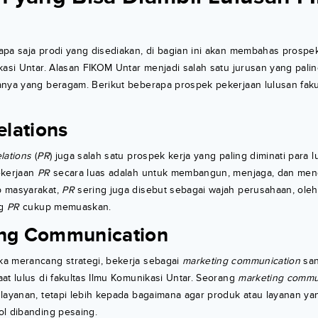
pa saja prodi yang disediakan, di bagian ini akan membahas prospe
kasi Untar. Alasan FIKOM Untar menjadi salah satu jurusan yang palin
anya yang beragam. Berikut beberapa prospek pekerjaan lulusan faku
elations
elations
(
PR
) juga salah satu prospek kerja yang paling diminati para l
ekerjaan
PR
secara luas adalah untuk membangun, menjaga, dan men
p masyarakat,
PR
sering juga disebut sebagai wajah perusahaan, oleh 
ng
PR
cukup memuaskan.
ing Communication
a merancang strategi, bekerja sebagai
marketing communication
san
at lulus di fakultas Ilmu Komunikasi Untar. Seorang
marketing commu
 layanan, tetapi lebih kepada bagaimana agar produk atau layanan y
ol dibanding pesaing.