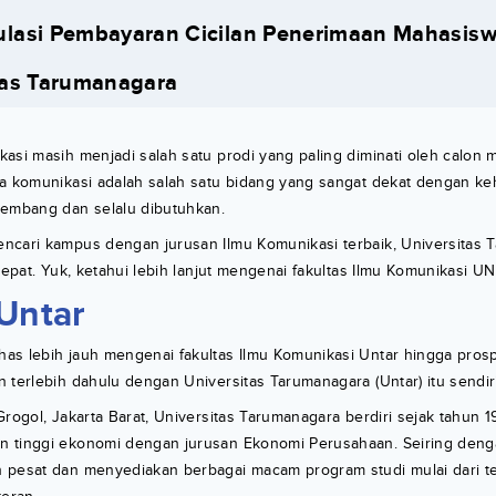
ulasi Pembayaran Cicilan Penerimaan Mahasisw
tas Tarumanagara
asi masih menjadi salah satu prodi yang paling diminati oleh calon 
a komunikasi adalah salah satu bidang yang sangat dekat dengan keh
kembang dan selalu dibutuhkan.
ncari kampus dengan jurusan Ilmu Komunikasi terbaik, Universitas T
 tepat. Yuk, ketahui lebih lanjut mengenai fakultas Ilmu Komunikasi U
Untar
as lebih jauh mengenai fakultas Ilmu Komunikasi Untar hingga prosp
 terlebih dahulu dengan Universitas Tarumanagara (Untar) itu sendiri
Grogol, Jakarta Barat, Universitas Tarumanagara berdiri sejak tahun 
n tinggi ekonomi dengan jurusan Ekonomi Perusahaan. Seiring de
 pesat dan menyediakan berbagai macam program studi mulai dari t