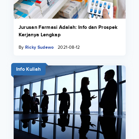
Jurusan Farmasi Adalah: Info dan Prospek
Kerjanya Lengkap
By
Ricky Sudewo
2021-08-12
Info Kuliah