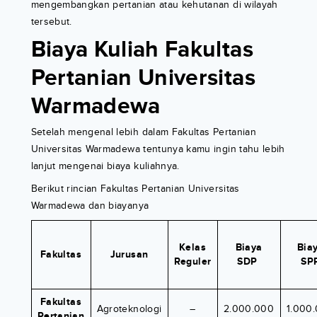
mengembangkan pertanian atau kehutanan di wilayah
tersebut.
Biaya Kuliah Fakultas
Pertanian Universitas
Warmadewa
Setelah mengenal lebih dalam Fakultas Pertanian
Universitas Warmadewa tentunya kamu ingin tahu lebih
lanjut mengenai biaya kuliahnya.
Berikut rincian Fakultas Pertanian Universitas
Warmadewa dan biayanya
Kelas
Biaya
Bia
Fakultas
Jurusan
Reguler
SDP
SP
Fakultas
Agroteknologi
–
2.000.000
1.000
Pertanian