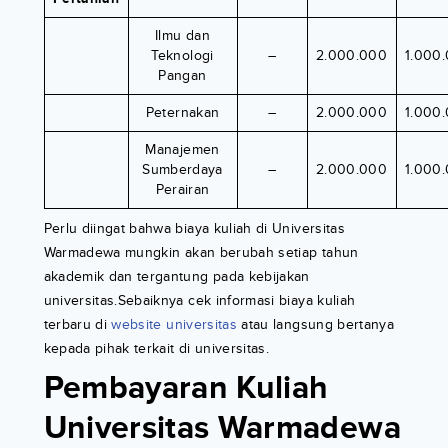
Ilmu dan
Teknologi
–
2.000.000
1.000
Pangan
Peternakan
–
2.000.000
1.000
Manajemen
Sumberdaya
–
2.000.000
1.000
Perairan
Perlu diingat bahwa biaya kuliah di Universitas
Warmadewa mungkin akan berubah setiap tahun
akademik dan tergantung pada kebijakan
universitas.Sebaiknya cek informasi biaya kuliah
terbaru di
website universitas
atau langsung bertanya
kepada pihak terkait di universitas.
Pembayaran Kuliah
Universitas Warmadewa