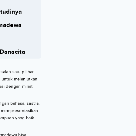
Studinya
armadewa
Danacita
salah satu pilihan
t untuk melanjutkan
uai dengan minat
ngan bahasa, sastra,
an mempresentasikan
mampuan yang baik
Warmadewa bisa