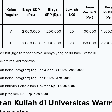
Biaya
Bia
Kelas
Biaya SDP
Biaya
Jumlah
n
Per SKS
PKK
Reguler
(Rp.)
SPP (Rp.)
SKS
(Rp.)
(Rp.
A
2.000.000
1.200.000
20
100.000
1.500
B
2.000.000
1.800.000
20
150.000
2.200
 berikut juga terdapat biaya lainnya yang perlu kamu ketahui.
niversitas Warmadewa
ran kelas (program) reguler A dan D4 :
Rp. 250.000
an kelas (program) reguler B :
Rp. 375.000
ran khusus Pendidikan Dokter :
Rp. 1.000.000
ran program D3 :
Rp. 175.000
an Kuliah di Universitas Wa