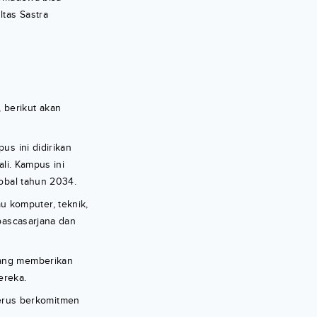
ltas Sastra
!
 berikut akan
us ini didirikan
li. Kampus ini
lobal tahun 2034.
 komputer, teknik,
pascasarjana dan
yang memberikan
ereka.
erus berkomitmen