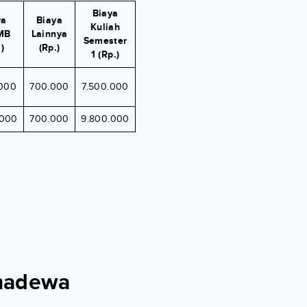
Biaya
ya
Biaya
Kuliah
MB
Lainnya
Semester
)
(Rp.)
1 (Rp.)
.000
700.000
7.500.000
.000
700.000
9.800.000
rmadewa