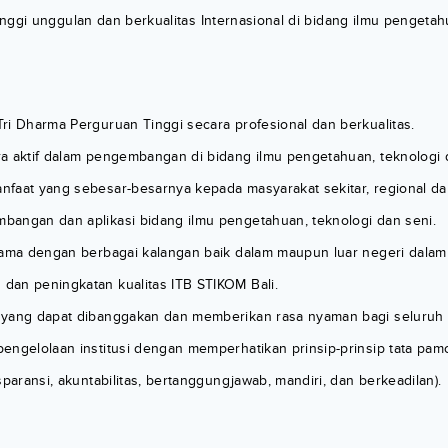
nggi unggulan dan berkualitas Internasional di bidang ilmu pengetah
ri Dharma Perguruan Tinggi secara profesional dan berkualitas.
a aktif dalam pengembangan di bidang ilmu pengetahuan, teknologi 
faat yang sebesar-besarnya kepada masyarakat sekitar, regional dan
angan dan aplikasi bidang ilmu pengetahuan, teknologi dan seni.
sama dengan berbagai kalangan baik dalam maupun luar negeri dalam
an peningkatan kualitas ITB STIKOM Bali.
 yang dapat dibanggakan dan memberikan rasa nyaman bagi seluruh
engelolaan institusi dengan memperhatikan prinsip-prinsip tata pamo
sparansi, akuntabilitas, bertanggungjawab, mandiri, dan berkeadilan).