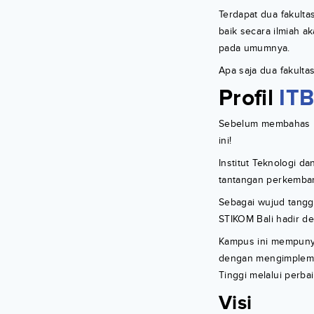
Terdapat dua fakulta
baik secara ilmiah a
pada umumnya.
Apa saja dua fakulta
Profil
ITB
Sebelum membahas le
ini!
Institut Teknologi d
tantangan perkembang
Sebagai wujud tangg
STIKOM Bali hadir de
Kampus ini mempuny
dengan mengimpleme
Tinggi melalui perbai
Visi