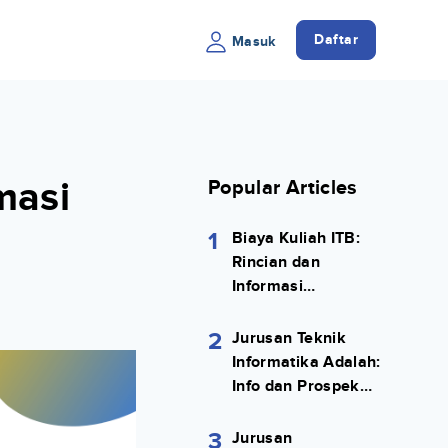
Daftar
Masuk
masi
Popular Articles
1
Biaya Kuliah ITB:
Rincian dan
Informasi
Selengkapnya
2
Jurusan Teknik
Informatika Adalah:
Info dan Prospek
Kerjanya Lengkap
3
Jurusan