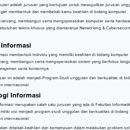
uter adalah jurusan yang bertujuan untuk mewujudkan jurusan ungg
ngan membentuk dan membekali kamu keahlian di bidang komputer.
erancang, membangun serta mengoperasikan komputer serta hardwa
ebutuhan teknis khusus yang diantaranya Networking & Cybersecuri
 Informasi
rmasi membentuk Individu yang memiliki keahlian di bidang kompute
cang, membangun serta mengoperasikan sistem yang berfokus lang
anajemen serta kontennya.
usan ini adalah menjadi Program Studi unggulan dan berkualitas di bi
an internasional.
ogi Informasi
formasi merupakan salah satu jurusan yang ada di Fakultas Informat
iliki visi menjadi program studi unggulan dan berkualitas di bidang 
an internasional.
u akan dibekali keahlian dan kemampuan dalam melakukan problem sol