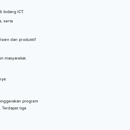
i bidang ICT.
, serta
isien dan produktif
an masyarakat.
nya:
lenggarakan program
 Terdapat tiga