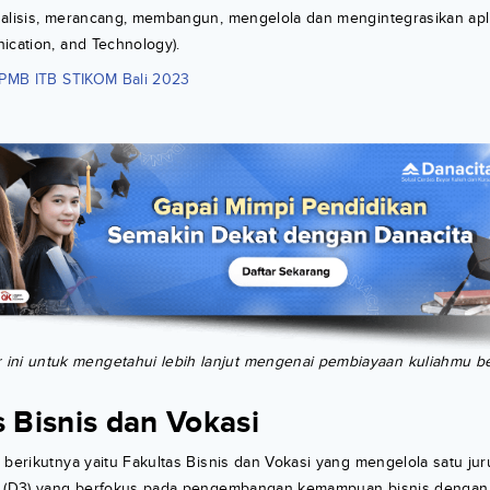
nalisis, merancang, membangun, mengelola dan mengintegrasikan apli
ication, and Technology).
 PMB ITB STIKOM Bali 2023
r ini untuk mengetahui lebih lanjut mengenai pembiayaan kuliahmu 
s Bisnis dan Vokasi
 berikutnya yaitu Fakultas Bisnis dan Vokasi yang mengelola satu juru
ma (D3) yang berfokus pada pengembangan kemampuan bisnis deng