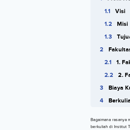
Visi
Misi
Tuju
Fakulta
1. F
2. F
Biaya K
Berkuli
Bagaimana rasanya m
berkuliah di Institut