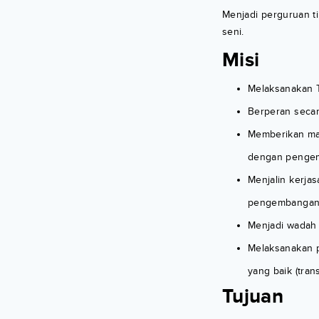
Menjadi perguruan ti
seni.
Misi
Melaksanakan T
Berperan secar
Memberikan man
dengan pengemb
Menjalin kerja
pengembangan d
Menjadi wadah
Melaksanakan p
yang baik (tran
Tujuan