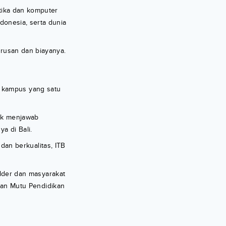
atika dan komputer
ndonesia, serta dunia
urusan dan biayanya.
n kampus yang satu
tuk menjawab
a di Bali.
an berkualitas, ITB
der dan masyarakat
an Mutu Pendidikan