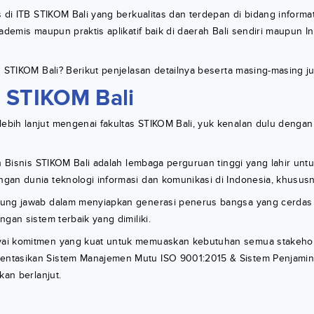
s di ITB STIKOM Bali yang berkualitas dan terdepan di bidang inform
kademis maupun praktis aplikatif baik di daerah Bali sendiri maupun I
s STIKOM Bali? Berikut penjelasan detailnya beserta masing-masing j
 STIKOM Bali
bih lanjut mengenai fakultas STIKOM Bali, yuk kenalan dulu denga
an Bisnis STIKOM Bali adalah lembaga perguruan tinggi yang lahir un
an dunia teknologi informasi dan komunikasi di Indonesia, khususny
ung jawab dalam menyiapkan generasi penerus bangsa yang cerdas d
ngan sistem terbaik yang dimiliki.
ai komitmen yang kuat untuk memuaskan kebutuhan semua stakehol
ntasikan Sistem Manajemen Mutu ISO 9001:2015 & Sistem Penjamin
kan berlanjut.