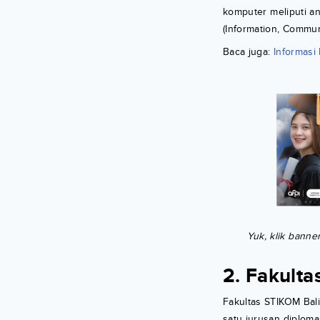
komputer meliputi a
(Information, Commun
Baca juga:
Informasi
Yuk, klik banne
2. Fakulta
Fakultas STIKOM Bali
satu jurusan diplo