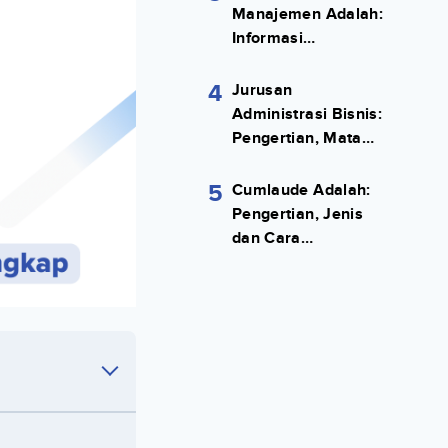
Manajemen Adalah:
Informasi
Terlengkapnya!
4
Jurusan
Administrasi Bisnis:
Pengertian, Mata
Kuliah, Prospek
Kerja Lengkap
5
Cumlaude Adalah:
Pengertian, Jenis
dan Cara
Meraihnya