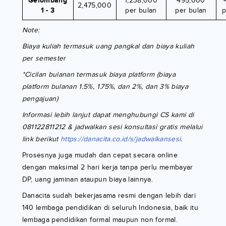
Gelombang
1,238,000
495,000
2,475,000
1 - 3
per bulan
per bulan
p
Note:
Biaya kuliah termasuk uang pangkal dan biaya kuliah
per semester
*Cicilan bulanan termasuk biaya platform (biaya
platform bulanan 1.5%, 1.75%, dan 2%, dan 3% biaya
pengajuan)
Informasi lebih lanjut dapat menghubungi CS kami di
081122811212 & jadwalkan sesi konsultasi gratis melalui
link berikut
https://danacita.co.id/s/jadwalkansesi
.
Prosesnya juga mudah dan cepat secara online
dengan maksimal 2 hari kerja tanpa perlu membayar
DP, uang jaminan ataupun biaya lainnya.
Danacita sudah bekerjasama resmi dengan lebih dari
140 lembaga pendidikan di seluruh Indonesia, baik itu
lembaga pendidikan formal maupun non formal.