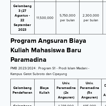
Gelombang
3 (27
Agustus -
5,750,000
2,300,000
11,500,000
22
per bulan
per bulan
September
2023
Program Angsuran Biaya
Kuliah Mahasiswa Baru
Paramadina
PMB 2023/2024 : Program S1 - Prodi Islam Madani -
Kampus Gatot Subroto dan Cipayung
Univ.
Univ.
Gelombang
Biaya
Paramadina
Paramadina
Pendaftaran
Kuliah
(2x
(5x
A
Angsuran)
Angsuran)