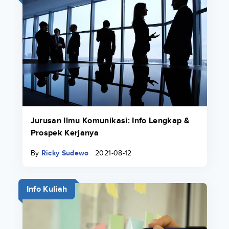
Jurusan Ilmu Komunikasi: Info Lengkap &
Prospek Kerjanya
By
Ricky Sudewo
2021-08-12
Info Kuliah