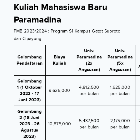
Kuliah Mahasiswa Baru
Paramadina
PMB 2023/2024 : Program S1 Kampus Gatot Subroto
dan Cipayung
Univ.
Univ.
Gelombang
Biaya
Paramadina
Paramadina
Pendaftaran
Kuliah
(2x
(5x
Angsuran)
Angsuran)
Gelombang
1 (1 Oktober
4,812,500
1,925,000
9,625,000
2022 - 17
per bulan
per bulan
Juni 2023)
Gelombang
2 (18 Juni
5,437,500
2,175,000
2023 - 26
10,875,000
per bulan
per bulan
Agustus
2023)