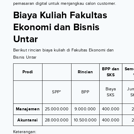
pemasaran digital untuk menjangkau calon customer.
Biaya Kuliah Fakultas
Ekonomi dan Bisnis
Untar
Berikut rincian biaya kuliah di Fakultas Ekonomi dan
Bisnis Untar
BPP dan
Sem
Prodi
Rincian
SKS
Biaya
Ju
SPP*
BPP
SKS
S
Manajemen
25.000.000
9.000.000
400.000
Akuntansi
28.000.000
10.500.000
400.000
Keterangan: