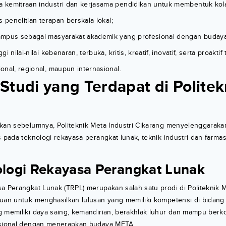
kemitraan industri dan kerjasama pendidikan untuk membentuk kola
s penelitian terapan berskala lokal;
mpus sebagai masyarakat akademik yang profesional dengan budaya
i nilai-nilai kebenaran, terbuka, kritis, kreatif, inovatif, serta proakt
nal, regional, maupun internasional.
Studi yang Terdapat di Polite
kan sebelumnya, Politeknik Meta Industri Cikarang menyelenggarakan
s pada teknologi rekayasa perangkat lunak, teknik industri dan farmas
ologi Rekayasa Perangkat Lunak
a Perangkat Lunak (TRPL) merupakan salah satu prodi di Politeknik M
juan untuk menghasilkan lulusan yang memiliki kompetensi di bidang
 memiliki daya saing, kemandirian, berakhlak luhur dan mampu berkom
asional dengan menerapkan budaya META.