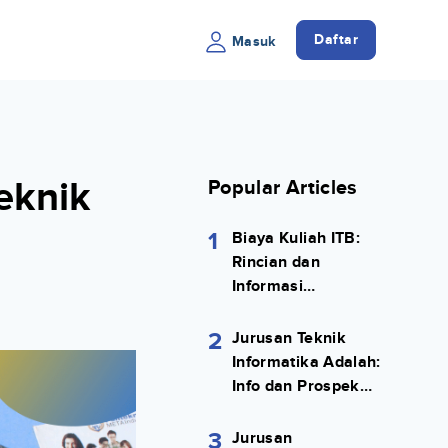
Daftar
Masuk
eknik
Popular Articles
1
Biaya Kuliah ITB:
Rincian dan
Informasi
Selengkapnya
2
Jurusan Teknik
Informatika Adalah:
Info dan Prospek
Kerjanya Lengkap
3
Jurusan