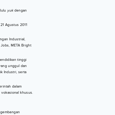
 dulu
yuk
dengan
 21 Agustus 2011
gan Industrial,
 Jobs, META Bright
endidikan tinggi
 yang unggul dan
k Industri, serta
erintah dalam
 vokasional khusus.
pengembangan