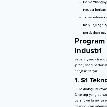
Berkembangnya 
inovasi berbasi
Terwujudnya ka
menjunjung tingg
perubahan nasio
Program 
Industri
Seperti yang disebut
(prodi) yang berfoku
penjelasannya:
1. S1 Tekn
S1 Teknologi Rekayas
Cikarang yang bertu
perangkat lunak yang
nasional dan intern