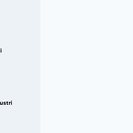
i
ustri