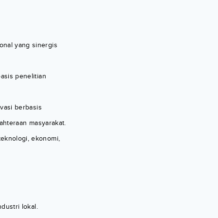
nal yang sinergis
sis penelitian
vasi berbasis
jahteraan masyarakat.
eknologi, ekonomi,
ustri lokal.