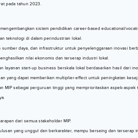
rat pada tahun 2023.
engembangkan sistem pendidikan career-based educational/vocatio
 teknologi di dalam perindustrian lokal.
sumber daya, dan infrastruktur untuk penyelenggaraan inovasi berba
nghasilkan nilai ekonomis dan terserap industri lokal.
layanan start-up business berskala lokal berdasarkan hasil dari ino
apan yang dapat memberikan multiplier-effect untuk peningkatan kese
MIP sebagai perguruan tinggi yang memprioritaskan aspek-aspek t
ya.
arapan dari semua stakeholder MIP.
ulusan yang unggul dan berkarakter, mampu bersaing dan terserap ind