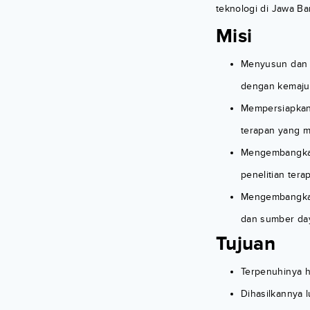
teknologi di Jawa Ba
Misi
Menyusun dan m
dengan kemajuan
Mempersiapkan 
terapan yang me
Mengembangkan 
penelitian ter
Mengembangkan 
dan sumber da
Tujuan
Terpenuhinya h
Dihasilkannya l