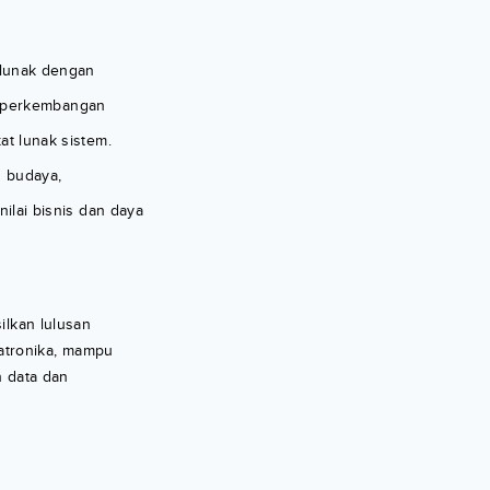
 lunak dengan
a perkembangan
t lunak sistem.
 budaya,
ilai bisnis dan daya
ilkan lulusan
atronika, mampu
 data dan