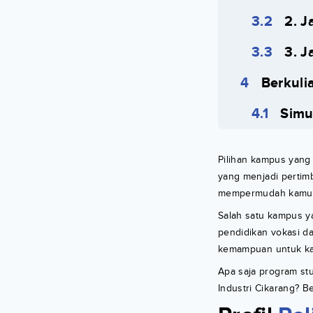
2. J
3. J
Berkuli
Simu
Pilihan kampus yang
yang menjadi pertim
mempermudah kamu d
Salah satu kampus y
pendidikan vokasi da
kemampuan untuk kam
Apa saja program st
Industri Cikarang? B