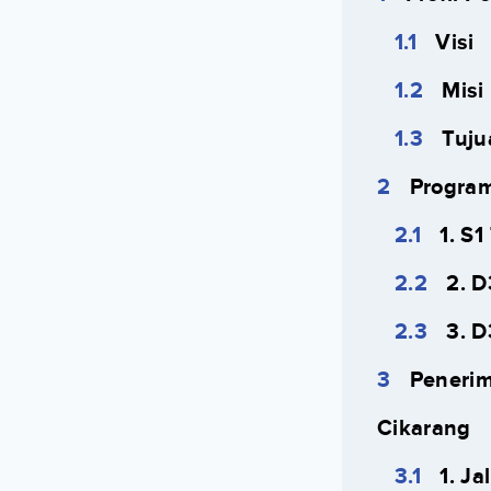
Visi
Misi
Tuju
Program
1. S
2. D
3. D
Penerim
Cikarang
1. J