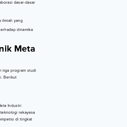
borasi dasar-dasar
 ilmiah yang
if terhadap dinamika
knik Meta
 tiga program studi
i. Berikut
eta Industri
 teknologi rekayasa
petisi di tingkat