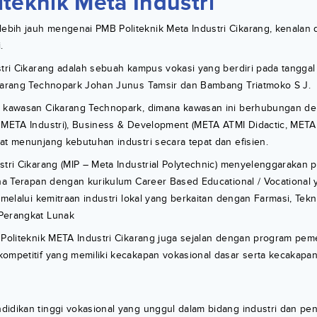
iteknik Meta Industri
bih jauh mengenai PMB Politeknik Meta Industri Cikarang, kenalan
.
stri Cikarang adalah sebuah kampus vokasi yang berdiri pada tanggal
ikarang Technopark Johan Junus Tamsir dan Bambang Triatmoko S J.
i kawasan Cikarang Technopark, dimana kawasan ini berhubungan den
k META Industri), Business & Development (META ATMI Didactic, META
at menunjang kebutuhan industri secara tepat dan efisien.
stri Cikarang (MIP – Meta Industrial Polytechnic) menyelenggarakan p
ana Terapan dengan kurikulum Career Based Educational / Vocational
 melalui kemitraan industri lokal yang berkaitan dengan Farmasi, Tekni
Perangkat Lunak
 Politeknik META Industri Cikarang juga sejalan dengan program pem
ompetitif yang memiliki kecakapan vokasional dasar serta kecakapan
didikan tinggi vokasional yang unggul dalam bidang industri dan 