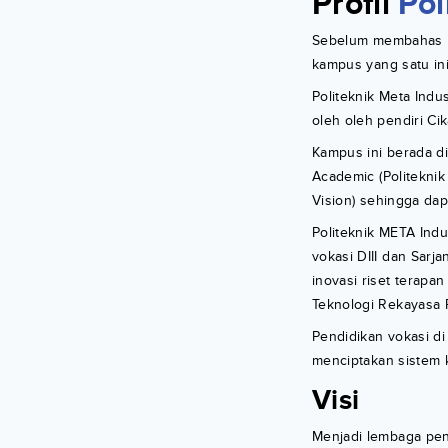
Profil
Pol
Sebelum membahas le
kampus yang satu ini
Politeknik Meta Indu
oleh oleh pendiri C
Kampus ini berada d
Academic (Politekni
Vision) sehingga dap
Politeknik META Indu
vokasi DIII dan Sarj
inovasi riset terapan
Teknologi Rekayasa 
Pendidikan vokasi di
menciptakan sistem k
Visi
Menjadi lembaga pen