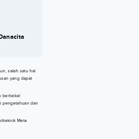
 Danacita
n, salah satu hal
usan yang dapat
n berbekal
ali pengetahuan dan
liteknik Meta