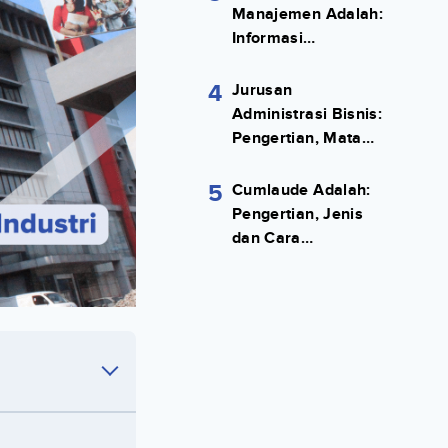
Manajemen Adalah:
Informasi
Terlengkapnya!
4
Jurusan
Administrasi Bisnis:
Pengertian, Mata
Kuliah, Prospek
Kerja Lengkap
5
Cumlaude Adalah:
Pengertian, Jenis
dan Cara
Meraihnya