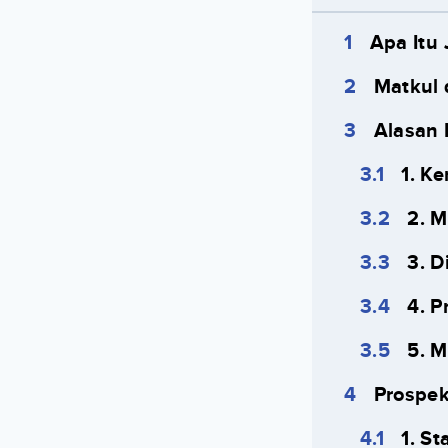
Apa Itu
Matkul 
Alasan 
1. K
2. 
3. D
4. P
5. 
Prospek
1. St