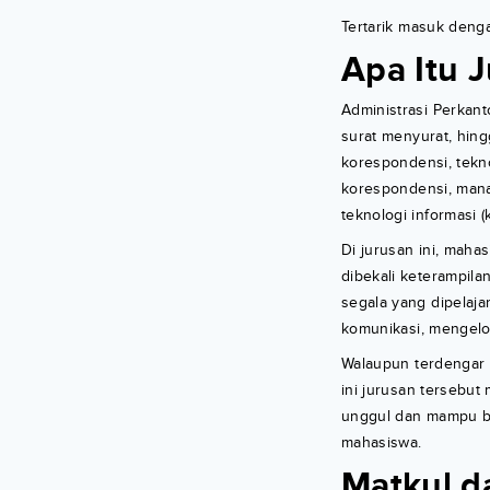
Tertarik masuk denga
Apa Itu 
Administrasi Perkant
surat menyurat, hin
korespondensi, tekn
korespondensi, mana
teknologi informasi (
Di jurusan ini, maha
dibekali keterampila
segala yang dipelaja
komunikasi, mengelol
Walaupun terdengar 
ini jurusan tersebut
unggul dan mampu be
mahasiswa.
Matkul d