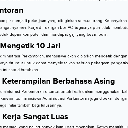
antoran
 hampir menjadi pekerjaan yang diinginkan semua orang. Kebanyaka
 sangat nyaman. Kerja di ruangan ber-AC, tugasnya pun tidak membu
duduk depan komputer dan mendapat gaji yang besar pula.
Mengetik 10 Jari
Administrasi Perkantoran, mahasiswa akan diajarkan mengetik dengan
annya dituntut untuk dapat menyelesaikan sebuah pekerjaan pengetik
ini saat dibutuhkan.
i Keterampilan Berbahasa Asing
ministrasi Perkantoran dituntut untuk fasih dalam menggunakan baha
 karena itu, mahasiswa Administrasi Perkantoran juga dibekali denga
gai nilai tambah bagi lulusannya.
 Kerja Sangat Luas
ti menjadi yang paling banyak kamu pertimbangkan. Ketika memilih j