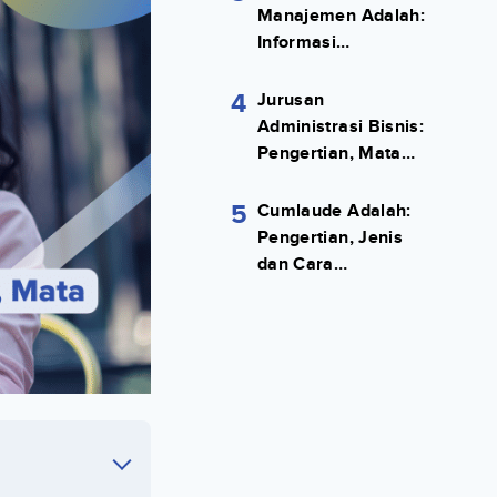
Manajemen Adalah:
Informasi
Terlengkapnya!
4
Jurusan
Administrasi Bisnis:
Pengertian, Mata
Kuliah, Prospek
Kerja Lengkap
5
Cumlaude Adalah:
Pengertian, Jenis
dan Cara
Meraihnya