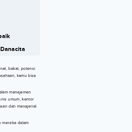
baik
 Danacita
at, bakat, potensi
rusahaan, kamu bisa
dalam manajemen
isnis umum, kantor
san dan manajerial.
n mereka dalam