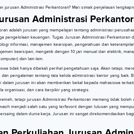
n jurusan Administrasi Perkantoran? Mari simak penjelasan lengkapny
Jurusan Administrasi Perkanto
oran adalah jurusan yang mempelajari tentang administrasi perusaha
gga pengelolaan keuangan. Tugas Jurusan Administrasi Perkantoran d
ologi informasi, manajemen kearsipan, pengetahuan dan keterampila
jemen kearsipan, mengetik dengan 10 jari manual dan elektrik, man
komputer) dan lain-lain.
siswa tidak hanya dibekali perihal pengetahuan saja. Akan tetapi, mer
n dan pengalaman tentang tata kelola administrasi kantor yang baik. 
ri dalam jurusan ini akan memberikan bekal kepada mahasiswa terkait
a organisasi, dan cara berpikir yang strategis.
remeh, tetapi jurusan Administrasi Perkantoran memang tidak boleh 
 masih menjadi salah satu yang terfavorit dengan lulusan yang memp
rsaing dalam dunia kerja. Jurusan ini sangat direkomendasikan bag
an Perkuliahan Jurusan Admini