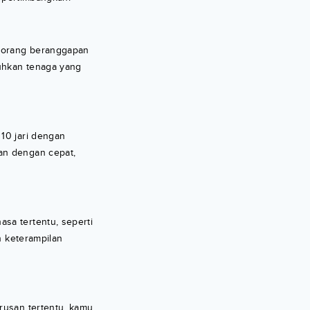
n orang beranggapan
tuhkan tenaga yang
 10 jari dengan
an dengan cepat,
sa tertentu, seperti
n keterampilan
urusan tertentu, kamu