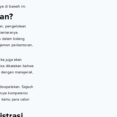
a di bawah ini.
ran?
an, pengelolaan
iantaranya
n dalam bidang
ajemen perkantoran,
eka juga akan
Bisa dikatakan bahwa
 dengan manajerial,
disepelekan. Sejauh
unyai kompetensi
i kamu para calon
strasi