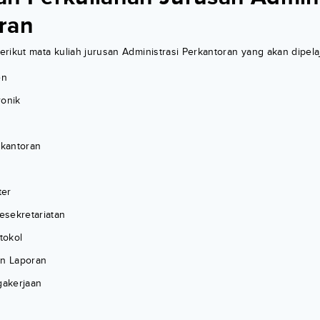
ran
rikut mata kuliah jurusan Administrasi Perkantoran yang akan dipelaj
en
ronik
kantoran
ter
sekretariatan
tokol
an Laporan
akerjaan