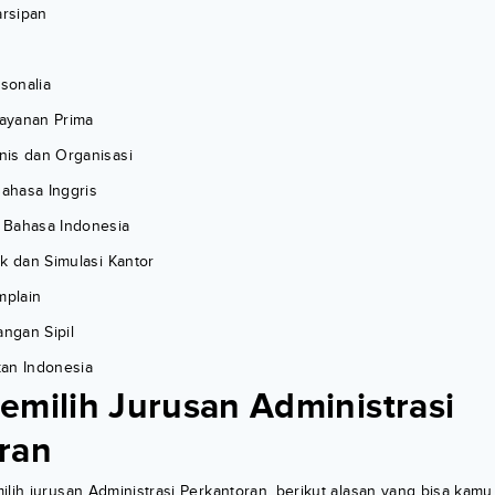
rsipan
sonalia
ayanan Prima
is dan Organisasi
ahasa Inggris
 Bahasa Indonesia
k dan Simulasi Kantor
plain
ngan Sipil
an Indonesia
emilih Jurusan Administrasi
ran
ilih jurusan Administrasi Perkantoran, berikut alasan yang bisa kam