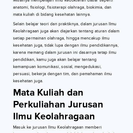
Misalnya mempelajari ilmu kedokteran dasar seperti
anatomi, fisiologi, fisioterapi olahraga, biokimia, dan
mata kuliah di bidang kesehatan lainnya.
Selain belajar teori dan praktiknya, dalam jurusan Ilmu
Keolahragaan juga akan diajarkan tentang aturan dalam
setiap permainan olahraga, hingga mencakup ilmu
kesehatan juga, tidak lupa dengan ilmu pendidikannya,
karena memang dalam jurusan ini dasarnya tetap ilmu
pendidikan, kamu juga akan belajar tentang
kemampuan komunikasi, sosial, mengedukasi,
persuasi, bekerja dengan tim, dan pemahaman ilmu
kesehatan juga.
Mata Kuliah dan
Perkuliahan Jurusan
Ilmu Keolahragaan
Masuk ke jurusan Ilmu Keolahragaan memberi