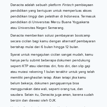
Danacita adalah sebuah platform
Fintech
pembiayaan
pendidikan yang bertujuan untuk memperluas akses
pendidikan tinggi dan pelatihan di Indonesia. Termasuk
pendidikan di Universitas Mercu Buana Yogyakarta
atau Universitas Negeri Semarang.
Danacita memberikan solusi pembayaran bootcamp
secara cicilan bagi kamu dengan alternatif pembayaran
bertahap mulai dari 6 bulan hingga 12 bulan.
Syarat untuk mengajukan cicilan sangat mudah, kamu
hanya perlu submit beberapa dokumen pendukung
seperti KTP atau identitas diri, foto diri, dan slip gaji
atau mutasi rekening 1 bulan terakhir untuk yang telah
memiliki penghasilan tetap. Akan tetapi jika kamu
belum bekerja, dokumen pengajuannya bisa
menggunakan data wali, seperti orang tua, dan
saudara. Selain itu, Danacita juga aman, karena sudah
berizin dan diawasi oleh OJK.