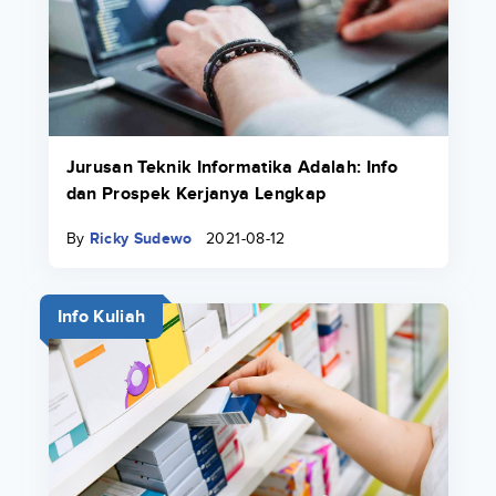
Jurusan Teknik Informatika Adalah: Info
dan Prospek Kerjanya Lengkap
By
Ricky Sudewo
2021-08-12
Info Kuliah