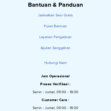
Bantuan & Panduan
Jadwalkan Sesi Gratis
Pusat Bantuan
Layanan Pengaduan
Ajukan Sanggahan
Hubungi Kami
Jam Operasional
Proses Verifikasi :
Senin - Jumat, 09:00 - 18:00
Customer Care :
Senin - Jumat, 09:00 - 18:00