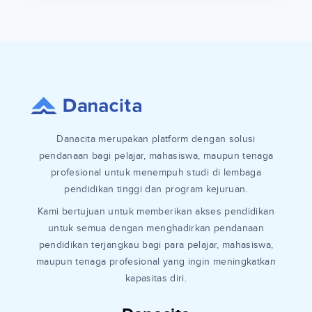
Danacita merupakan platform dengan solusi
pendanaan bagi pelajar, mahasiswa, maupun tenaga
profesional untuk menempuh studi di lembaga
pendidikan tinggi dan program kejuruan.
Kami bertujuan untuk memberikan akses pendidikan
untuk semua dengan menghadirkan pendanaan
pendidikan terjangkau bagi para pelajar, mahasiswa,
maupun tenaga profesional yang ingin meningkatkan
kapasitas diri.