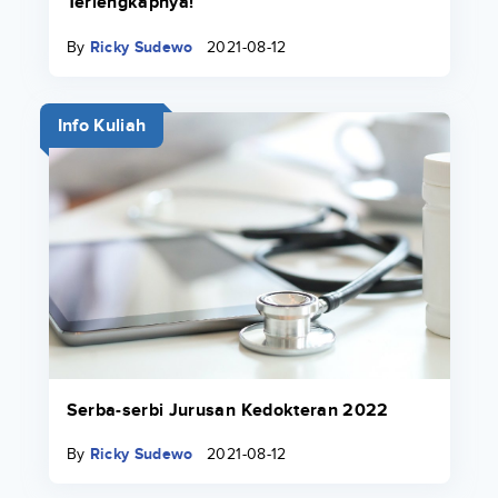
Terlengkapnya!
By
Ricky Sudewo
2021-08-12
Info Kuliah
Serba-serbi Jurusan Kedokteran 2022
By
Ricky Sudewo
2021-08-12