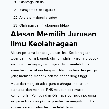
Olahraga lansia
Manajemen kebugaran
Analisis mekanika cabor
Olahraga dan lingkungan hidup
Alasan Memilih Jurusan
Ilmu Keolahragaan
Alasan pertama kenapa jurusan Ilmu Keolahragaan
tepat dan menarik untuk diambil adalah karena prospek
karir atau kerjanya yang bagus. Jadi, setelah lulus
kamu bisa menekuni banyak pilihan profesi dengan gaji
yang memang menarik bahkan cenderung tinggi.
Mulai dari menjadi atlet, guru olahraga, instruktur
olahraga, dan menjadi PNS maupun pegawai di
Kementerian Pemuda dan Olahraga sehingga peluang
kerjanya luas, dan jika berprestasi kesempatan untuk
sukses setelah lulus terbuka lebih lebar.