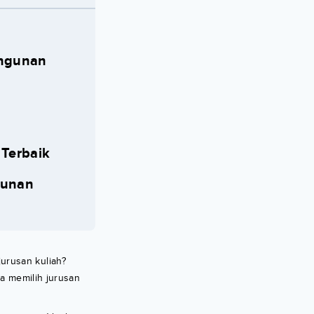
angunan
Terbaik
gunan
urusan kuliah?
sa memilih jurusan