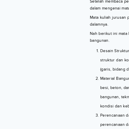
Setelah membaca penj
dalam mengenai mata
Mata kuliah jurusan
dalamnya.
Nah berikut ini mata 
bangunan.
Desain Struktu
struktur dan ko
(garis, bidang 
Material Bangu
besi, beton, da
bangunan, tekn
kondisi dan k
Perencanaan da
perencanaan da