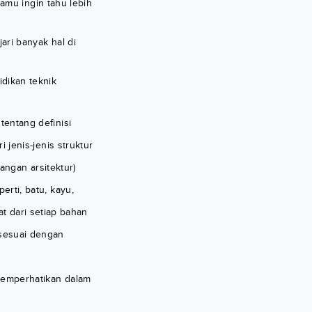
amu ingin tahu lebih
ri banyak hal di
idikan teknik
entang definisi
 jenis-jenis struktur
angan arsitektur)
rti, batu, kayu,
at dari setiap bahan
 sesuai dengan
memperhatikan dalam