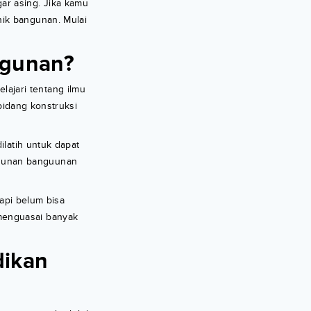
ar asing. Jika kamu
nik bangunan. Mulai
ngunan?
ajari tentang ilmu
bidang konstruksi
ilatih untuk dapat
ngunan banguunan
tapi belum bisa
menguasai banyak
dikan