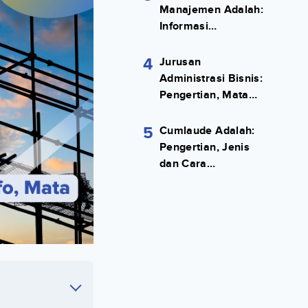
Manajemen Adalah:
Informasi
Terlengkapnya!
4
Jurusan
Administrasi Bisnis:
Pengertian, Mata
Kuliah, Prospek
Kerja Lengkap
5
Cumlaude Adalah:
Pengertian, Jenis
dan Cara
Meraihnya