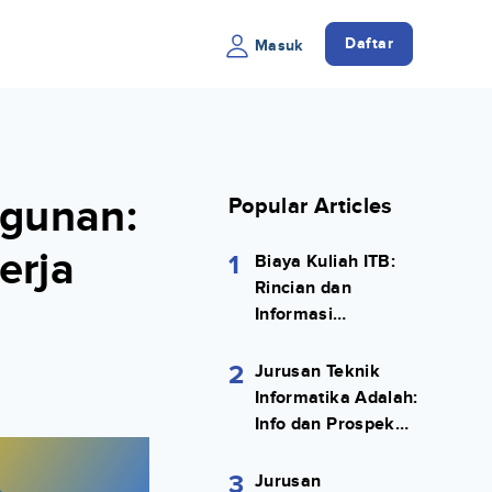
Daftar
Masuk
ngunan:
Popular Articles
erja
1
Biaya Kuliah ITB:
Rincian dan
Informasi
Selengkapnya
2
Jurusan Teknik
Informatika Adalah:
Info dan Prospek
Kerjanya Lengkap
3
Jurusan