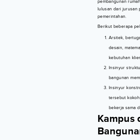
pembangunan rumah, 
lulusan dari jurusan
pemerintahan.
Berikut beberapa pek
Arsitek, bertu
desain, matema
kebutuhan klie
Insinyur struk
bangunan meme
Insinyur konst
tersebut kokoh
bekerja sama de
Kampus d
Bangunan