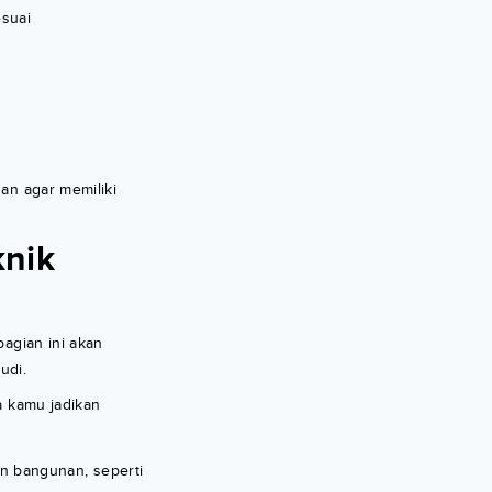
esuai
an agar memiliki
knik
bagian ini akan
udi.
a kamu jadikan
n bangunan, seperti