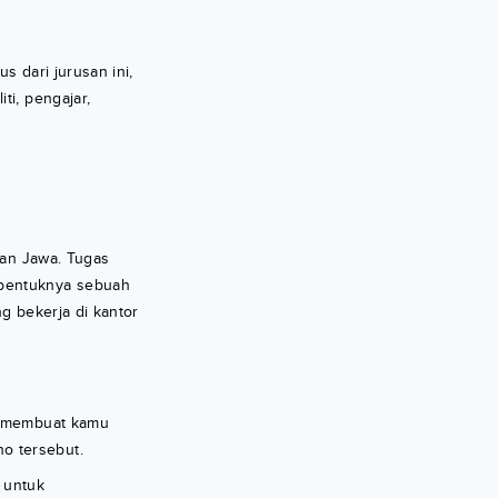
s dari jurusan ini,
ti, pengajar,
aan Jawa. Tugas
rbentuknya sebuah
g bekerja di kantor
tu membuat kamu
o tersebut.
 untuk