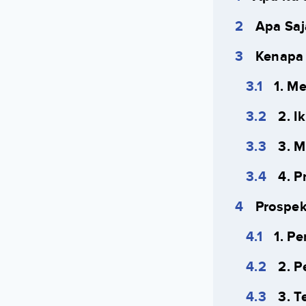
Apa Saj
Kenapa 
1. M
2. I
3. 
4. P
Prospek
1. P
2. 
3. T