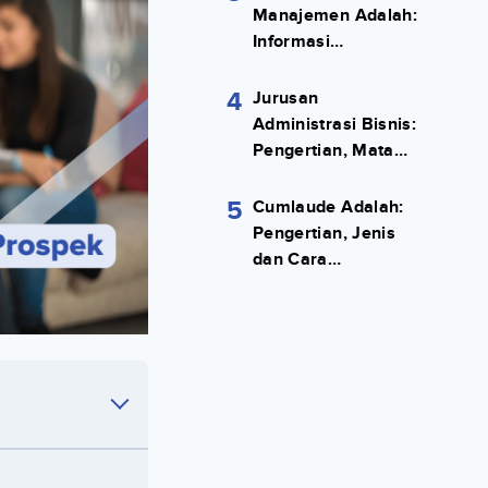
Manajemen Adalah:
Informasi
Terlengkapnya!
4
Jurusan
Administrasi Bisnis:
Pengertian, Mata
Kuliah, Prospek
Kerja Lengkap
5
Cumlaude Adalah:
Pengertian, Jenis
dan Cara
Meraihnya