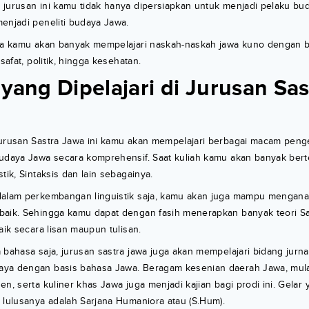
jurusan ini kamu tidak hanya dipersiapkan untuk menjadi pelaku buda
enjadi peneliti budaya Jawa.
awa kamu akan banyak mempelajari naskah-naskah jawa kuno dengan b
lsafat, politik, hingga kesehatan.
yang Dipelajari di Jurusan Sas
jurusan Sastra Jawa ini kamu akan mempelajari berbagai macam pen
budaya Jawa secara komprehensif. Saat kuliah kamu akan banyak ber
tik, Sintaksis dan lain sebagainya.
dalam perkembangan linguistik saja, kamu akan juga mampu menganal
baik. Sehingga kamu dapat dengan fasih menerapkan banyak teori S
aik secara lisan maupun tulisan.
 bahasa saja, jurusan sastra jawa juga akan mempelajari bidang jurnal
ya dengan basis bahasa Jawa. Beragam kesenian daerah Jawa, mulai 
en, serta kuliner khas Jawa juga menjadi kajian bagi prodi ini. Gelar
 lulusanya adalah Sarjana Humaniora atau (S.Hum).