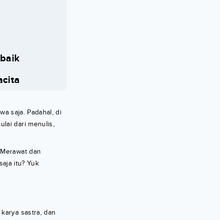
baik
acita
wa saja. Padahal, di
lai dari menulis,
t Merawat dan
saja itu? Yuk
karya sastra, dan