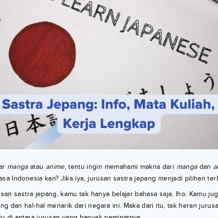
ar
manga
atau
anime
, tentu ingin memahami makna dari
manga
dan
a
sa Indonesia kan? Jika iya, jurusan sastra jepang menjadi pilihan te
rusan sastra jepang, kamu tak hanya belajar bahasa saja, lho. Kamu jug
g dan hal-hal menarik dari negara ini. Maka dari itu, tak heran jurus
u di antara jurusan yang banyak peminatnya.