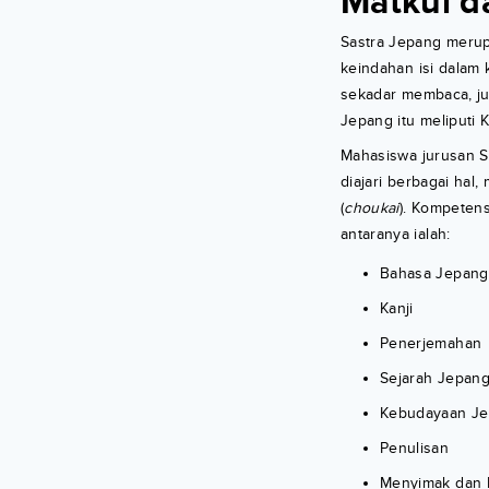
Matkul d
Sastra Jepang merupak
keindahan isi dalam 
sekadar membaca, ju
Jepang itu meliputi K
Mahasiswa jurusan S
diajari berbagai hal, 
(
choukai
). Kompetens
antaranya ialah:
Bahasa Jepang
Kanji
Penerjemahan
Sejarah Jepan
Kebudayaan J
Penulisan
Menyimak dan 