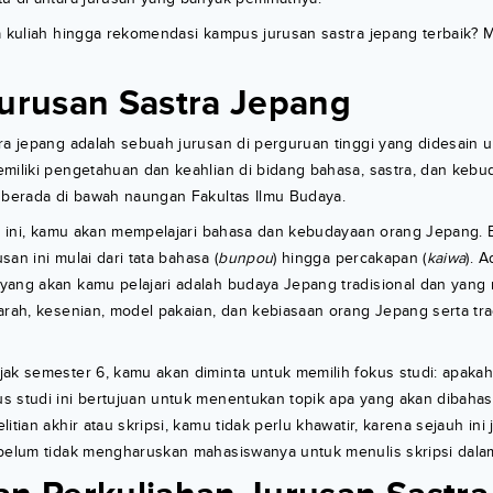
a kuliah hingga rekomendasi kampus jurusan sastra jepang terbaik? Ma
Jurusan Sastra Jepang
ra jepang adalah sebuah jurusan di perguruan tinggi yang didesain 
emiliki pengetahuan dan keahlian di bidang bahasa, sastra, dan keb
a berada di bawah naungan Fakultas Ilmu Budaya.
san ini, kamu akan mempelajari bahasa dan kebudayaan orang Jepang.
usan ini mulai dari tata bahasa (
bunpou
) hingga percakapan (
kaiwa
). 
yang akan kamu pelajari adalah budaya Jepang tradisional dan yan
arah, kesenian, model pakaian, dan kebiasaan orang Jepang serta tra
ak semester 6, kamu akan diminta untuk memilih fokus studi: apakah 
 studi ini bertujuan untuk menentukan topik apa yang akan dibahas d
itian akhir atau skripsi, kamu tidak perlu khawatir, karena sejauh ini
 belum tidak mengharuskan mahasiswanya untuk menulis skripsi dal