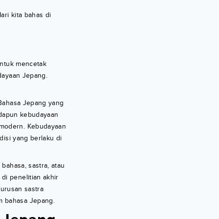
ri kita bahas di
untuk mencetak
udayaan Jepang.
 Bahasa Jepang yang
Adapun kebudayaan
g modern. Kebudayaan
disi yang berlaku di
bahasa, sastra, atau
i penelitian akhir
 jurusan sastra
am bahasa Jepang.