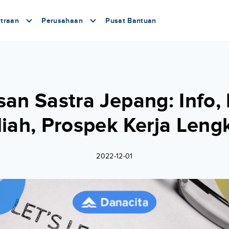
traan
Perusahaan
Pusat Bantuan
san Sastra Jepang: Info,
liah, Prospek Kerja Leng
2022-12-01