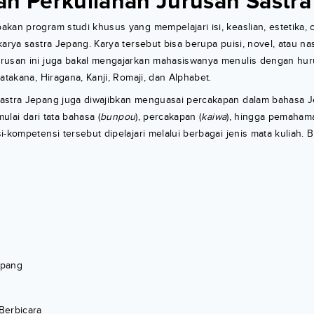
an Perkuliahan Jurusan Sastr
an program studi khusus yang mempelajari isi, keaslian, estetika, cir
karya sastra Jepang. Karya tersebut bisa berupa puisi, novel, atau n
rusan ini juga bakal mengajarkan mahasiswanya menulis dengan hur
atakana, Hiragana, Kanji, Romaji, dan Alphabet.
astra Jepang juga diwajibkan menguasai percakapan dalam bahasa J
mulai dari tata bahasa (
bunpou
), percakapan (
kaiwa
), hingga pemaha
i-kompetensi tersebut dipelajari melalui berbagai jenis mata kuliah. 
g
epang
Berbicara