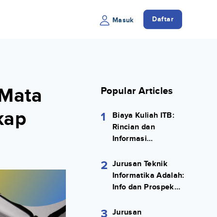
Daftar
Masuk
 Mata
Popular Articles
kap
1
Biaya Kuliah ITB:
Rincian dan
Informasi
Selengkapnya
2
Jurusan Teknik
Informatika Adalah:
Info dan Prospek
Kerjanya Lengkap
3
Jurusan