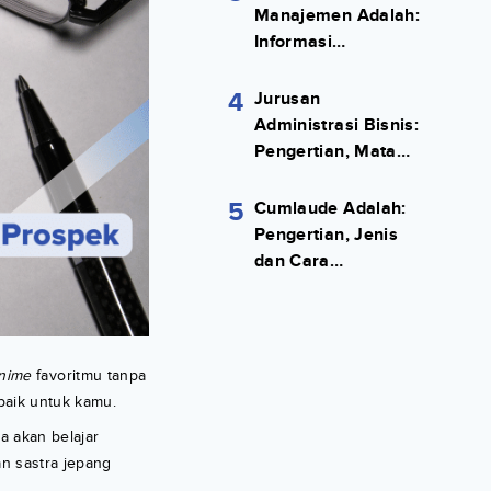
Manajemen Adalah:
Informasi
Terlengkapnya!
4
Jurusan
Administrasi Bisnis:
Pengertian, Mata
Kuliah, Prospek
Kerja Lengkap
5
Cumlaude Adalah:
Pengertian, Jenis
dan Cara
Meraihnya
nime
favoritmu tanpa
rbaik untuk kamu.
a akan belajar
an sastra jepang