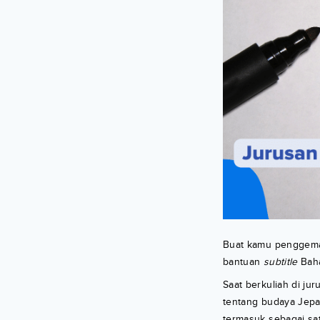
Buat kamu penggem
bantuan
subtitle
Baha
Saat berkuliah di ju
tentang budaya Jepan
termasuk sebagai sat