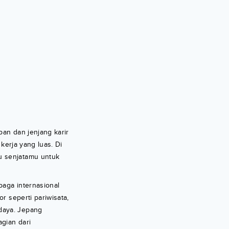
pan dan jenjang karir
kerja yang luas. Di
u senjatamu untuk
baga internasional
r seperti pariwisata,
daya. Jepang
gian dari