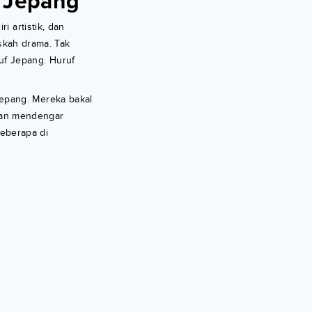
a Jepang
i artistik, dan
askah drama. Tak
uf Jepang. Huruf
epang. Mereka bakal
man mendengar
Beberapa di