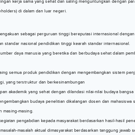
ingan kerja sama yang sehat dan saling menguntungkan dengan pa
eholders) di dalam dan luar negeri.
ngakuan sebagai perguruan tinggi bereputasi internasional denga
standar nasional pendidikan tinggi kearah standar internasional.
sumber daya manusia yang beretika dan berbudaya sehat dalam pe
 saing semua produk pendidikan dengan mengembangkan sistem pen
ggi, yang terstruktur dan berkesinambungan
pan akademik yang sehat dengan dilandasi nilai-nilai budaya bangsa d
mengembangkan budaya penelitian dikalangan dosen dan mahasiswa 
n masing-masing.
kegiatan pengabdian kepada masyarakat berdasarkan hasil-hasil penel
masalah-masalah aktual dimasyarakat berdasarkan tanggung jawab s