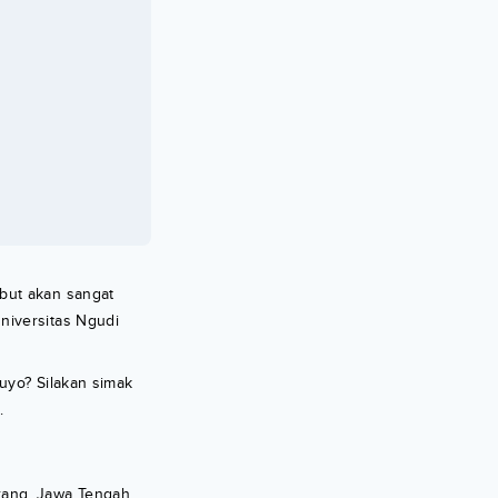
but akan sangat
niversitas Ngudi
uyo? Silakan simak
.
rang, Jawa Tengah.