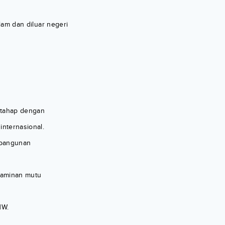
lam dan diluar negeri
rtahap dengan
nternasional.
mbangunan
jaminan mutu
NW.