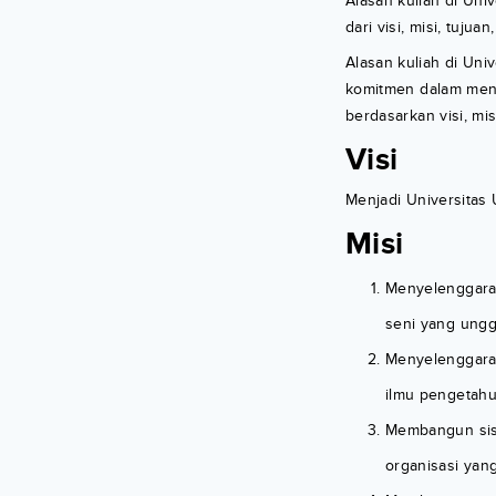
Alasan kuliah di Uni
dari visi, misi, tuj
Alasan kuliah di Un
komitmen dalam mence
berdasarkan visi, mis
Visi
Menjadi Universitas 
Misi
Menyelenggarak
seni yang unggu
Menyelenggarak
ilmu pengetahu
Membangun sist
organisasi yang