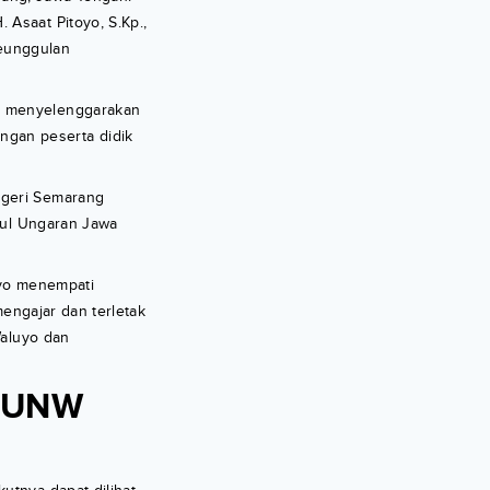
 Asaat Pitoyo, S.Kp.,
keunggulan
an menyelenggarakan
ngan peserta didik
egeri Semarang
kul Ungaran Jawa
uyo menempati
mengajar dan terletak
Waluyo dan
g UNW