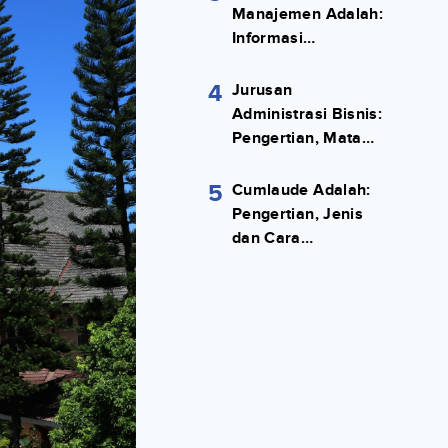
Manajemen Adalah:
Informasi
Terlengkapnya!
4
Jurusan
Administrasi Bisnis:
Pengertian, Mata
Kuliah, Prospek
Kerja Lengkap
5
Cumlaude Adalah:
Pengertian, Jenis
dan Cara
Meraihnya