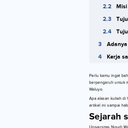
Misi
Tuj
Tuj
Adanya 
Kerja 
Perlu kamu ingat ba
berpengaruh untuk m
Waluyo.
Apa alasan kuliah di
artikel ini sampai h
Sejarah 
Universitas Ngudi W