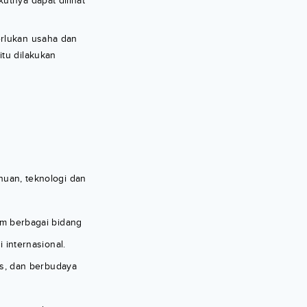
utnya dapat dilihat
erlukan usaha dan
itu dilakukan
uan, teknologi dan
am berbagai bidang
 internasional.
as, dan berbudaya