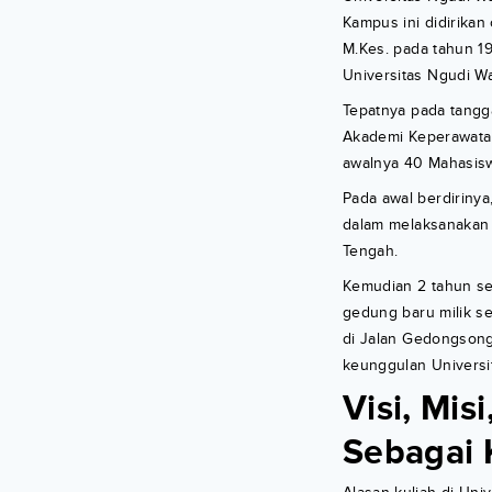
Kampus ini didirikan
M.Kes. pada tahun 19
Universitas Ngudi Wa
Tepatnya pada tangg
Akademi Keperawatan
awalnya 40 Mahasiswa
Pada awal berdiriny
dalam melaksanakan k
Tengah.
Kemudian 2 tahun se
gedung baru milik se
di Jalan Gedongsongo
keunggulan Universi
Visi, Mi
Sebagai