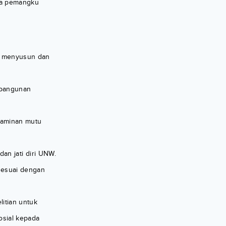
ra pemangku
n menyusun dan
mbangunan
jaminan mutu
an jati diri UNW.
sesuai dengan
itian untuk
osial kepada