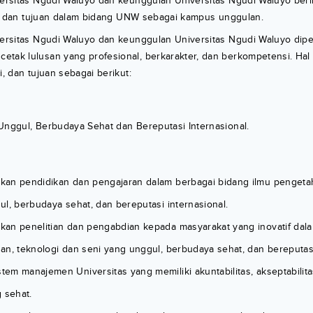
versitas Ngudi Waluyo dan keunggulan Universitas Ngudi Waluyo berik
uan, dan tujuan dalam bidang UNW sebagai kampus unggulan.
iversitas Ngudi Waluyo dan keunggulan Universitas Ngudi Waluyo dip
tak lulusan yang profesional, berkarakter, dan berkompetensi. Hal 
i, dan tujuan sebagai berikut:
Unggul, Berbudaya Sehat dan Bereputasi Internasional.
an pendidikan dan pengajaran dalam berbagai bidang ilmu pengetah
l, berbudaya sehat, dan bereputasi internasional.
an penelitian dan pengabdian kepada masyarakat yang inovatif dal
an, teknologi dan seni yang unggul, berbudaya sehat, dan bereputasi
em manajemen Universitas yang memiliki akuntabilitas, akseptabilit
 sehat.