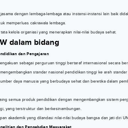
asama dengan lembaga-lembaga atau instansi-instansi lain baik dida
ntuk memperluas cakrawala lembaga.
 tata kelola organiasi yang menerapkan nilai-nilai budaya sehat.
W dalam bidang
endidikan dan Pengajaran
ngakuan sebagai perguruan tinggi bertaraf internasional secara be
engembangkan standar nasional pendidikan tinggi ke arah standar i
sumber daya manusia yang berbudaya sehat dan beretika dalam pe
 saing semua produk pendidikan dengan mengembangkan sistem pen
ggi, yang terstruktur dan berkesinambungan.
pan akademik yang dilandasi nilai-nilai budaya bangsa dan jati diri U
enelitian dan Pengabdian Masyarakat