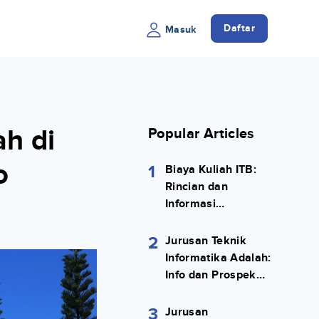
Daftar
Masuk
h di
Popular Articles
o
1
Biaya Kuliah ITB:
Rincian dan
Informasi
Selengkapnya
2
Jurusan Teknik
Informatika Adalah:
Info dan Prospek
Kerjanya Lengkap
3
Jurusan