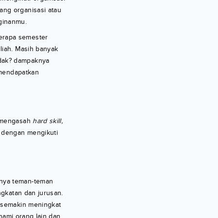
ang organisasi atau
ginanmu.
erapa semester
liah. Masih banyak
idak? dampaknya
 mendapatkan
a mengasah
hard skill,
 dengan mengikuti
anya teman-teman
ngkatan dan jurusan.
semakin meningkat
hami orang lain dan