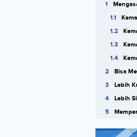
Mengasa
Kema
Kema
Kem
Kem
Bisa M
Lebih 
Lebih S
Memper