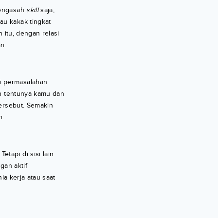
mengasah
skill
saja,
au kakak tingkat
 itu, dengan relasi
n.
i permasalahan
an tentunya kamu dan
tersebut. Semakin
n.
etapi di sisi lain
gan aktif
ia kerja atau saat