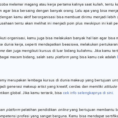
coba melamar magang atau kerja pertama kalinya saat kuliah, tentu
 agar bisa bersaing dengan banyak orang. Lalu apa yang bisa men
 dengan kamu aktif berorganisasi bisa membuat dirimu menjadi lebih
sahaan tentu akan melihat ini menjadi poin plus meskipun ini kali 
uti organisasi, kamu juga bisa melakukan banyak hal lain agar bisa
e dunia kerja, seperti mendapatkan beasiswa, melakukan pertukaran 
ime
dan juga mengikuti kursus di luar bidang kuliahmu. Jika kamu ter
rbagai macam bidang, salah satu
platform
yang bisa kamu cek adalah
my merupakan lembaga kursus di dunia makeup yang bertujuan un
adi generasi makeup artist yang kreatif, cerdas dan memiliki
attitude
kan global. Jika kamu tertarik, bisa
cek info selengkapnya di sini
.
akan
platform
pelatihan pendidikan
online
yang bertujuan membantu ba
 kompetensi profesi yang sangat berguna. Kamu bisa mendapat sertifik