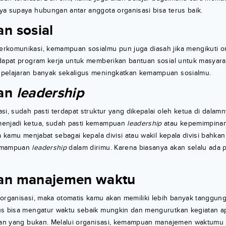
ya supaya hubungan antar anggota organisasi bisa terus baik.
 sosial
rkomunikasi, kemampuan sosialmu pun juga diasah jika mengikuti org
dapat program kerja untuk memberikan bantuan sosial untuk masyaraka
pelajaran banyak sekaligus meningkatkan kemampuan sosialmu.
an
leadership
si, sudah pasti terdapat struktur yang dikepalai oleh ketua di dalamn
menjadi ketua, sudah pasti kemampuan
leadership
atau kepemimpinan
ka kamu menjabat sebagai kepala divisi atau wakil kepala divisi bahka
kemampuan
leadership
dalam dirimu. Karena biasanya akan selalu ada 
n manajemen waktu
 organisasi, maka otomatis kamu akan memiliki lebih banyak tanggun
us bisa mengatur waktu sebaik mungkin dan mengurutkan kegiatan a
 dan yang bukan. Melalui organisasi, kemampuan manajemen waktumu