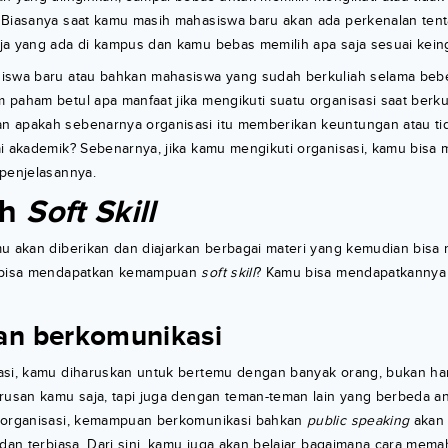
 Biasanya saat kamu masih mahasiswa baru akan ada perkenalan tent
ja yang ada di kampus dan kamu bebas memilih apa saja sesuai kein
iswa baru atau bahkan mahasiswa yang sudah berkuliah selama beb
paham betul apa manfaat jika mengikuti suatu organisasi saat berku
 apakah sebenarnya organisasi itu memberikan keuntungan atau t
ai akademik? Sebenarnya, jika kamu mengikuti organisasi, kamu bisa
 penjelasannya.
h
Soft Skill
mu akan diberikan dan diajarkan berbagai materi yang kemudian bis
u bisa mendapatkan kemampuan
soft skill
? Kamu bisa mendapatkannya
n berkomunikasi
asi, kamu diharuskan untuk bertemu dengan banyak orang, bukan h
rusan kamu saja, tapi juga dengan teman-teman lain yang berbeda a
 organisasi, kemampuan berkomunikasi bahkan
public speaking
akan 
 dan terbiasa. Dari sini, kamu juga akan belajar bagaimana cara mema