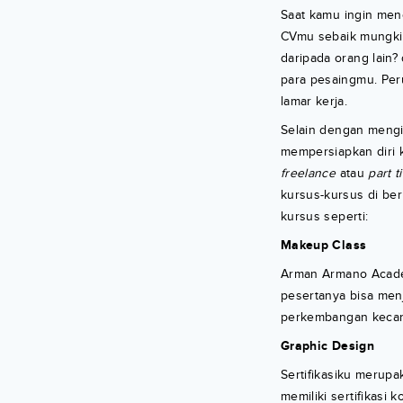
Saat kamu ingin men
CVmu sebaik mungkin
daripada orang lain?
para pesaingmu. Peru
lamar kerja.
Selain dengan mengik
mempersiapkan diri k
freelance
atau
part t
kursus-kursus di be
kursus seperti:
Makeup Class
Arman Armano Acade
pesertanya bisa menj
perkembangan kecanti
Graphic Design
Sertifikasiku merup
memiliki sertifikasi