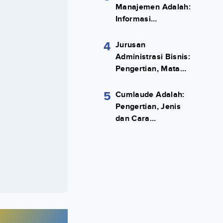
Manajemen Adalah:
Informasi
Terlengkapnya!
4
Jurusan
Administrasi Bisnis:
Pengertian, Mata
Kuliah, Prospek
Kerja Lengkap
5
Cumlaude Adalah:
Pengertian, Jenis
dan Cara
Meraihnya