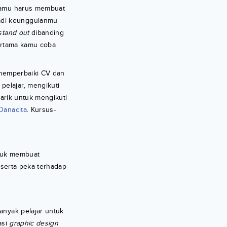
 kamu harus membuat
jadi keunggulanmu
stand out
dibanding
pertama kamu coba
 memperbaiki CV dan
pelajar, mengikuti
tarik untuk mengikuti
Danacita
. Kursus-
tuk membuat
serta peka terhadap
nyak pelajar untuk
asi
graphic design