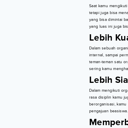
Saat kamu mengikuti
tetapi juga bisa men
yang bisa dimintai b
yang luas ini juga b
Lebih Ku
Dalam sebuah organi
internal, sampai per
teman-teman satu org
sering kamu menghad
Lebih Si
Dalam mengikuti orga
rasa disiplin kamu j
berorganisasi, kamu b
pengajuan beasiswa.
Memperb