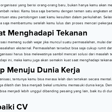
 organisasi yang berisi orang-orang baru, bukan hanya kamu akan 
ambah relasi. Kamu bisa saja bertemu dengan teman satu angkatan at
antuan atau pertolongan saat kamu kesulitan dalam perkuliahan. Selain
isa saja membantumu setelah kamu lulus dan proses mencari pekerjaa
at Menghadapi Tekanan
sasi memang sudah wajar jika muncul suatu permasalahan, mulai dar
masalahan eksternal. Permasalahan tersebut bisa saja cukup rumit d
anisasi harus bisa melewatinya sambil mencari solusi dari masalah 
api ini, maka kamu juga akan semakin kuat saat menghadapi tekana
ap Menuju Dunia Kerja
nisasi, tentunya kamu bisa merasa lelah dan tertekan secara mental. T
uga dilatih dan bisa menjadi bekal untukmu memasuki dunia kerja. Den
isa menjadi lebih unggul dibanding pesaing yang lain, baik itu di dun
aiki CV