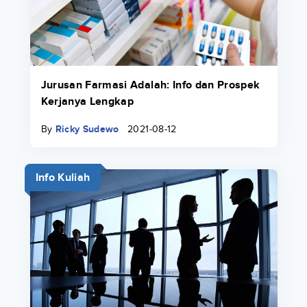
Jurusan Farmasi Adalah: Info dan Prospek
Kerjanya Lengkap
By
Ricky Sudewo
2021-08-12
Info Kuliah