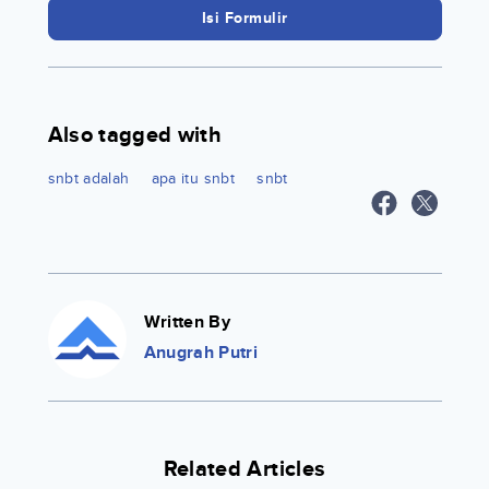
Isi Formulir
Also tagged with
snbt adalah
apa itu snbt
snbt
Written By
Anugrah Putri
Related Articles