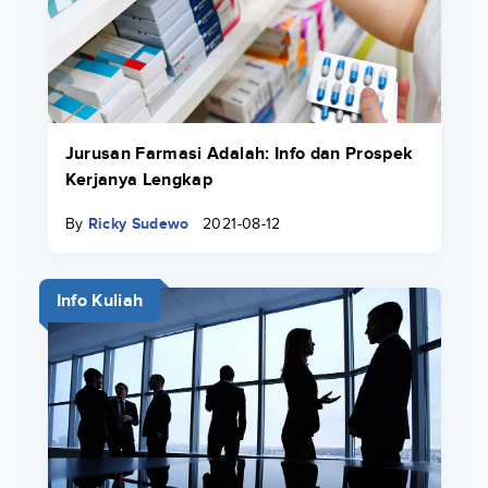
Jurusan Farmasi Adalah: Info dan Prospek
Kerjanya Lengkap
By
Ricky Sudewo
2021-08-12
Info Kuliah