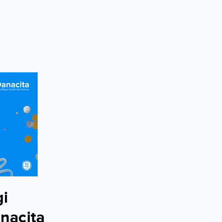
gi
nacita