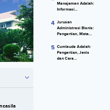
Manajemen Adalah:
Informasi
Terlengkapnya!
4
Jurusan
Administrasi Bisnis:
Pengertian, Mata
Kuliah, Prospek
Kerja Lengkap
5
Cumlaude Adalah:
Pengertian, Jenis
dan Cara
Meraihnya
ncasila