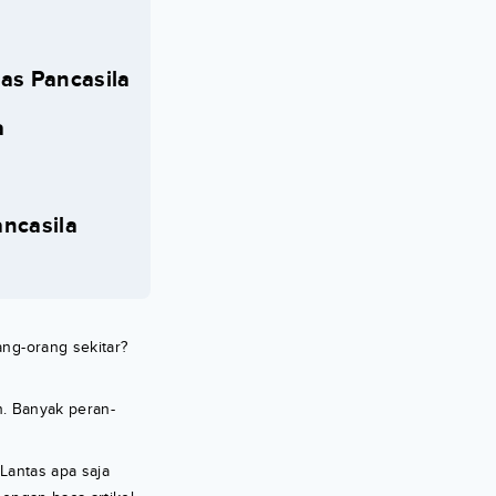
tas Pancasila
a
ancasila
ang-orang sekitar?
an. Banyak peran-
Lantas apa saja