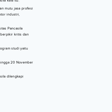
ila kala itu.
an mutu jasa profesi
or industri,
itas Pancasila
erpikir kritis dan
rogram studi yaitu
 hingga 20 November
ila dilengkapi