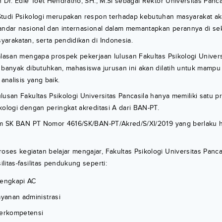
 Dr. Edie Toet Hendratno, SH., M.Si sebagai Rektor Universitas Pancas
Studi Psikologi merupakan respon terhadap kebutuhan masyarakat ak
andar nasional dan internasional dalam memantapkan perannya di sekt
arakatan, serta pendidikan di Indonesia.
alasan mengapa prospek pekerjaan lulusan Fakultas Psikologi Univers
 banyak dibutuhkan, mahasiswa jurusan ini akan dilatih untuk mampu b
nalisis yang baik.
lusan Fakultas Psikologi Universitas Pancasila hanya memiliki satu p
kologi dengan peringkat akreditasi A dari BAN-PT.
lam SK BAN PT Nomor 4616/SK/BAN-PT/Akred/S/XI/2019 yang berlaku
es kegiatan belajar mengajar, Fakultas Psikologi Universitas Pancas
litas-fasilitas pendukung seperti:
lengkapi AC
ayanan administrasi
berkompetensi