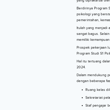
yang diprakarsai oleh
Berdirinya Program 
psikologi yang berst
pemerintahan, kemasy
Itulah yang menjadi 
sangat bagus. Selain
memiliki kemampuan a
Prospek pekerjaan lu
Program Studi S1 Psi
Hal itu tertuang da
2024.
Dalam mendukung pros
dengan beberapa fasi
Ruang kelas di
Sekretariat pel
Staf pengajar 