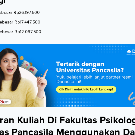
gi
ebesar Rp26.197.500
ebesar Rp17.447.500
sebesar Rp12.097.500
an Kuliah Di Fakultas Psikolo
tas Pancasila Menggunakan Da