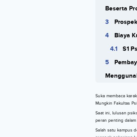
Beserta Pr
Prospek
Biaya K
S1 Ps
Pembaya
Menggunak
Suka membaca karakte
Mungkin Fakultas P
Saat ini, lulusan ps
peran penting dalam 
Salah satu kampus de