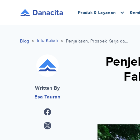
Produk & Layanan
Kemi
Info Kuliah
Blog
>
>
Penjelasan, Prospek Kerja dan Biaya Fakultas Psikologi Universitas Pancasila
Penje
Fa
Written By
Esa Tauran