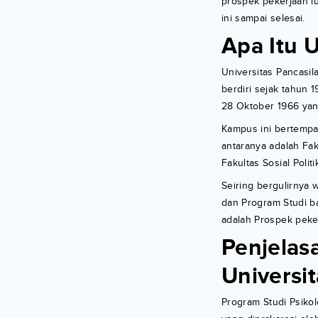
prospek pekerjaan lu
ini sampai selesai.
Apa Itu U
Universitas Pancasil
berdiri sejak tahun
28 Oktober 1966 ya
Kampus ini bertempat 
antaranya adalah Fak
Fakultas Sosial Politi
Seiring bergulirnya 
dan Program Studi b
adalah Prospek peker
Penjelas
Universi
Program Studi Psikol