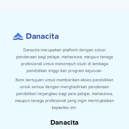
Danacita merupakan platform dengan solusi
pendanaan bagi pelajar, mahasiswa, maupun tenaga
profesional untuk menempuh studi di lembaga
pendidikan tinggi dan program kejuruan.
Kami bertujuan untuk memberikan akses pendidikan
untuk semua dengan menghadirkan pendanaan
pendidikan terjangkau bagi para pelajar, mahasiswa,
maupun tenaga profesional yang ingin meningkatkan
kapasitas diri.
Danacita