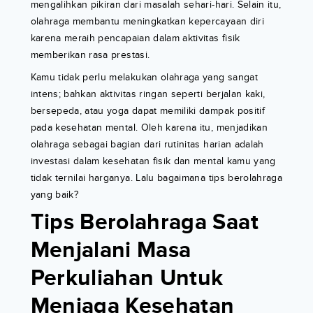
mengalihkan pikiran dari masalah sehari-hari. Selain itu,
olahraga membantu meningkatkan kepercayaan diri
karena meraih pencapaian dalam aktivitas fisik
memberikan rasa prestasi.
Kamu tidak perlu melakukan olahraga yang sangat
intens; bahkan aktivitas ringan seperti berjalan kaki,
bersepeda, atau yoga dapat memiliki dampak positif
pada kesehatan mental. Oleh karena itu, menjadikan
olahraga sebagai bagian dari rutinitas harian adalah
investasi dalam kesehatan fisik dan mental kamu yang
tidak ternilai harganya. Lalu bagaimana tips berolahraga
yang baik?
Tips Berolahraga Saat
Menjalani Masa
Perkuliahan Untuk
Menjaga Kesehatan