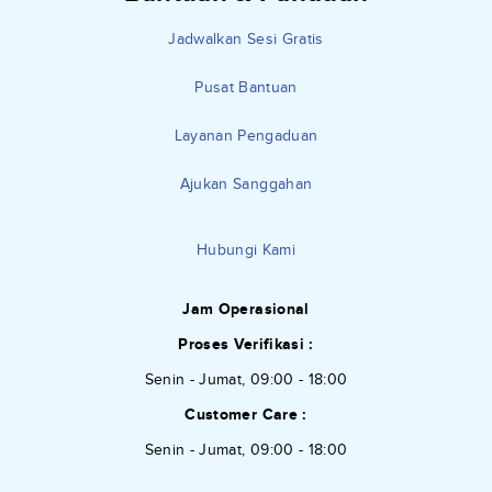
Jadwalkan Sesi Gratis
Pusat Bantuan
Layanan Pengaduan
Ajukan Sanggahan
Hubungi Kami
Jam Operasional
Proses Verifikasi :
Senin - Jumat, 09:00 - 18:00
Customer Care :
Senin - Jumat, 09:00 - 18:00