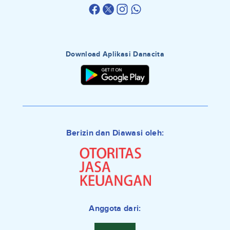
Download Aplikasi Danacita
Berizin dan Diawasi oleh:
Anggota dari: