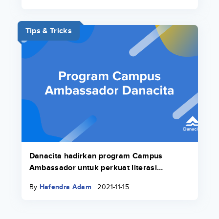
Tips & Tricks
Danacita hadirkan program Campus
Ambassador untuk perkuat literasi
keuangan di lingkungan kampus
By
Hafendra Adam
2021-11-15