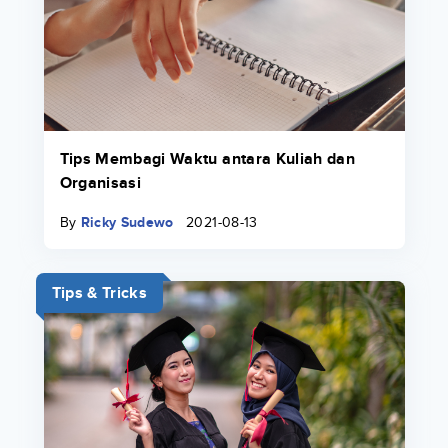
Tips Membagi Waktu antara Kuliah dan
Organisasi
By
Ricky Sudewo
2021-08-13
Tips & Tricks