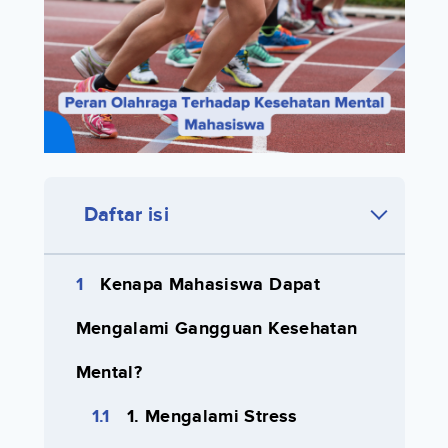
Daftar isi
Kenapa Mahasiswa Dapat
Mengalami Gangguan Kesehatan
Mental?
1. Mengalami Stress