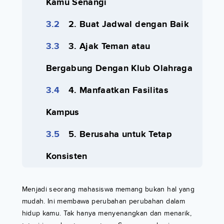
Kamu Senangi
2. Buat Jadwal dengan Baik
3. Ajak Teman atau
Bergabung Dengan Klub Olahraga
4. Manfaatkan Fasilitas
Kampus
5. Berusaha untuk Tetap
Konsisten
Menjadi seorang mahasiswa memang bukan hal yang
mudah. Ini membawa perubahan perubahan dalam
hidup kamu. Tak hanya menyenangkan dan menarik,