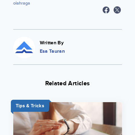
olahraga
Written By
Esa Tauran
Related Articles
Tips & Tricks