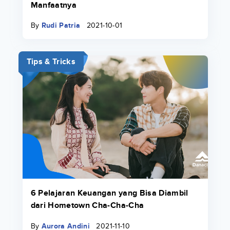
Manfaatnya
By
Rudi Patria
2021-10-01
Tips & Tricks
6 Pelajaran Keuangan yang Bisa Diambil
dari Hometown Cha-Cha-Cha
By
Aurora Andini
2021-11-10